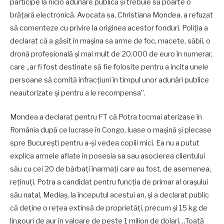
participe la nicio adunare publică și trebuie să poarte o
brățară electronică. Avocata sa, Christiana Mondea, a refuzat
să comenteze cu privire la originea acestor fonduri. Poliția a
declarat că a găsit în mașina sa arme de foc, macete, săbii, o
dronă profesională și mai mult de 20.000 de euro în numerar,
care „ar fi fost destinate să fie folosite pentru a incita unele
persoane să comită infracțiuni în timpul unor adunări publice
neautorizate și pentru a le recompensa”.
Mondea a declarat pentru FT că Potra tocmai aterizase în
România după ce lucrase în Congo, luase o mașină și plecase
spre București pentru a-și vedea copiii mici. Ea nu a putut
explica armele aflate în posesia sa sau asocierea clientului
său cu cei 20 de bărbați înarmați care au fost, de asemenea,
reținuți. Potra a candidat pentru funcția de primar al orașului
său natal, Mediaș, la începutul acestui an, și a declarat public
că deține o rețea extinsă de proprietăți, precum și 15 kg de
lingouri de aur în valoare de peste 1 milion de dolari. „Toată