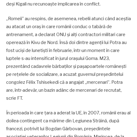
deși Kigali nu recunoaște implicarea în conflict.
„Romeii” au respins, de asemenea, rebelii atunci când aceștia
au atacat un oraș în care românii conduc o tabără de
antrenament, a declarat ONU și alți contractori militari care
operează în Kivu de Nord. Însă doi dintre agenții lui Potra au
fost uciși de lunetiști în februarie, într-un moment în care
luptele s-au intensificat în jurul orașului Goma. M23,
prezentând cadavrele bărbaților și pașapoartele românești
pe rețelele de socializare, a acuzat guvernul președintelui
congolez Félix Tshisekedi că a angajat „mercenari”. Potra
are, într-adevăr, un bazin adânc de mercenari de recrutat,
scrie FT.
În perioada în care țara a aderat la UE, în 2007, românii erau al
doilea contingent ca mărime din Legiunea Străină, după
francezi, potrivit lui Bogdan Gârbovan, președintele
asociației veteranilor Legiunii din România. Marincea, de la