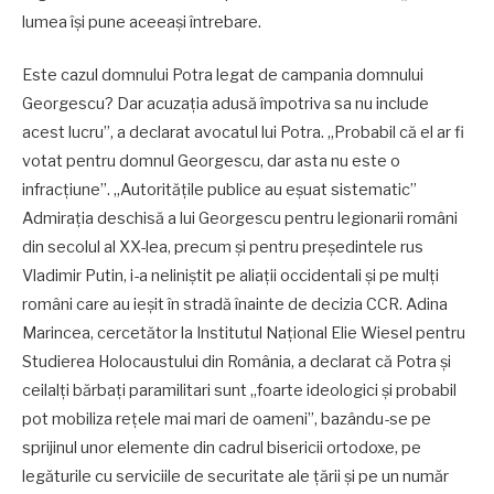
lumea își pune aceeași întrebare.
Este cazul domnului Potra legat de campania domnului
Georgescu? Dar acuzația adusă împotriva sa nu include
acest lucru”, a declarat avocatul lui Potra. „Probabil că el ar fi
votat pentru domnul Georgescu, dar asta nu este o
infracțiune”. „Autoritățile publice au eșuat sistematic”
Admirația deschisă a lui Georgescu pentru legionarii români
din secolul al XX-lea, precum și pentru președintele rus
Vladimir Putin, i-a neliniștit pe aliații occidentali și pe mulți
români care au ieșit în stradă înainte de decizia CCR. Adina
Marincea, cercetător la Institutul Național Elie Wiesel pentru
Studierea Holocaustului din România, a declarat că Potra și
ceilalți bărbați paramilitari sunt „foarte ideologici și probabil
pot mobiliza rețele mai mari de oameni”, bazându-se pe
sprijinul unor elemente din cadrul bisericii ortodoxe, pe
legăturile cu serviciile de securitate ale țării și pe un număr