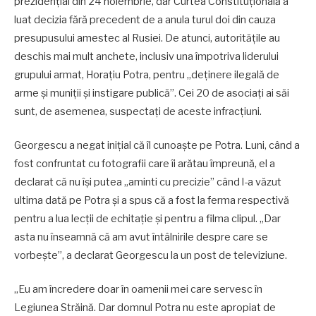
prezidențial din 24 noiembrie, dar Curtea Constituțională a
luat decizia fără precedent de a anula turul doi din cauza
presupusului amestec al Rusiei. De atunci, autoritățile au
deschis mai mult anchete, inclusiv una împotriva liderului
grupului armat, Horațiu Potra, pentru „deținere ilegală de
arme și muniții și instigare publică”. Cei 20 de asociați ai săi
sunt, de asemenea, suspectați de aceste infracțiuni.
Georgescu a negat inițial că îl cunoaște pe Potra. Luni, când a
fost confruntat cu fotografii care îi arătau împreună, el a
declarat că nu își putea „aminti cu precizie” când l-a văzut
ultima dată pe Potra și a spus că a fost la ferma respectivă
pentru a lua lecții de echitație și pentru a filma clipul. „Dar
asta nu înseamnă că am avut întâlnirile despre care se
vorbește”, a declarat Georgescu la un post de televiziune.
„Eu am încredere doar în oamenii mei care servesc în
Legiunea Străină. Dar domnul Potra nu este apropiat de