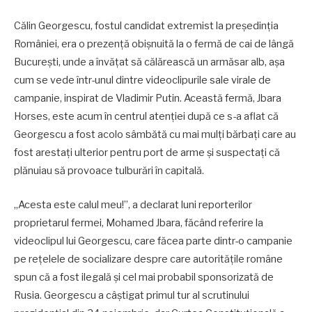
Călin Georgescu, fostul candidat extremist la președinția
României, era o prezență obișnuită la o fermă de cai de lângă
București, unde a învățat să călărească un armăsar alb, așa
cum se vede într-unul dintre videoclipurile sale virale de
campanie, inspirat de Vladimir Putin. Această fermă, Jbara
Horses, este acum în centrul atenției după ce s-a aflat că
Georgescu a fost acolo sâmbătă cu mai mulți bărbați care au
fost arestați ulterior pentru port de arme și suspectați că
plănuiau să provoace tulburări în capitală.
„Acesta este calul meu!”, a declarat luni reporterilor
proprietarul fermei, Mohamed Jbara, făcând referire la
videoclipul lui Georgescu, care făcea parte dintr-o campanie
pe rețelele de socializare despre care autoritățile române
spun că a fost ilegală și cel mai probabil sponsorizată de
Rusia. Georgescu a câștigat primul tur al scrutinului