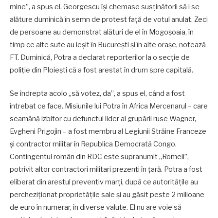
mine”, a spus el. Georgescu își chemase susținătorii să i se
alăture duminică în semn de protest față de votul anulat. Zeci
de persoane au demonstrat alături de el în Mogoșoaia, în
timp ce alte sute au ieșit în București și în alte orașe, notează
FT. Duminică, Potra a declarat reporterilor la o secție de
poliție din Ploiești că a fost arestat în drum spre capitală.
Se îndrepta acolo „să votez, da”, a spus el, când a fost
întrebat ce face. Misiunile lui Potra în Africa Mercenarul – care
seamănă izbitor cu defunctul lider al grupării ruse Wagner,
Evgheni Prigojin – a fost membru al Legiunii Străine Franceze
și contractor militar în Republica Democrată Congo.
Contingentul român din RDC este supranumit „Romeii”,
potrivit altor contractori militari prezenți în țară. Potra a fost
eliberat din arestul preventiv marți, după ce autoritățile au
percheziționat proprietățile sale și au găsit peste 2 milioane
de euro în numerar, în diverse valute. El nu are voie să