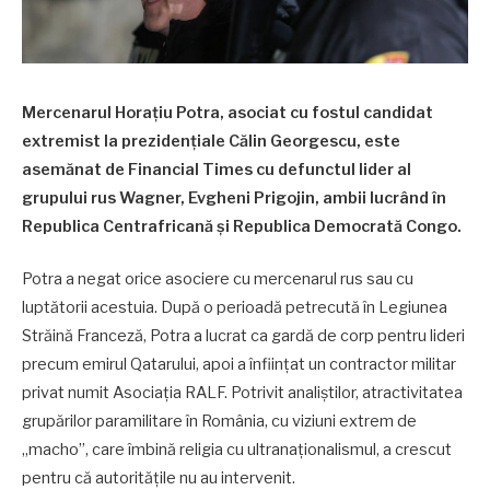
Mercenarul Horațiu Potra, asociat cu fostul candidat
extremist la prezidențiale Călin Georgescu, este
asemănat de Financial Times cu defunctul lider al
grupului rus Wagner, Evgheni Prigojin, ambii lucrând în
Republica Centrafricană și Republica Democrată Congo.
Potra a negat orice asociere cu mercenarul rus sau cu
luptătorii acestuia. După o perioadă petrecută în Legiunea
Străină Franceză, Potra a lucrat ca gardă de corp pentru lideri
precum emirul Qatarului, apoi a înființat un contractor militar
privat numit Asociația RALF. Potrivit analiștilor, atractivitatea
grupărilor paramilitare în România, cu viziuni extrem de
„macho”, care îmbină religia cu ultranaționalismul, a crescut
pentru că autoritățile nu au intervenit.