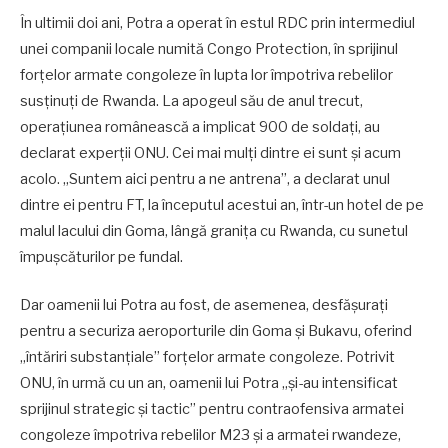
În ultimii doi ani, Potra a operat în estul RDC prin intermediul
unei companii locale numită Congo Protection, în sprijinul
forțelor armate congoleze în lupta lor împotriva rebelilor
susținuți de Rwanda. La apogeul său de anul trecut,
operațiunea românească a implicat 900 de soldați, au
declarat experții ONU. Cei mai mulți dintre ei sunt și acum
acolo. „Suntem aici pentru a ne antrena”, a declarat unul
dintre ei pentru FT, la începutul acestui an, într-un hotel de pe
malul lacului din Goma, lângă granița cu Rwanda, cu sunetul
împușcăturilor pe fundal.
Dar oamenii lui Potra au fost, de asemenea, desfășurați
pentru a securiza aeroporturile din Goma și Bukavu, oferind
„întăriri substanțiale” forțelor armate congoleze. Potrivit
ONU, în urmă cu un an, oamenii lui Potra „și-au intensificat
sprijinul strategic și tactic” pentru contraofensiva armatei
congoleze împotriva rebelilor M23 și a armatei rwandeze,