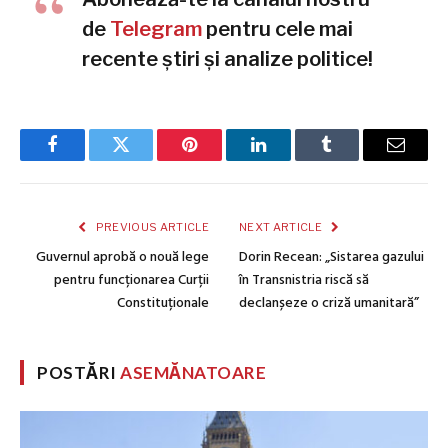
de
Telegram
pentru cele mai
recente știri și analize politice!
Facebook
Twitter
Pinterest
LinkedIn
Tumblr
Email
PREVIOUS ARTICLE
NEXT ARTICLE
Guvernul aprobă o nouă lege
Dorin Recean: „Sistarea gazului
pentru funcționarea Curții
în Transnistria riscă să
Constituționale
declanșeze o criză umanitară”
POSTĂRI
ASEMĂNATOARE