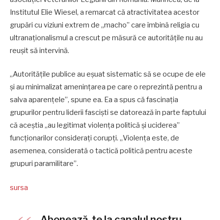
Institutul Elie Wiesel, a remarcat că atractivitatea acestor
grupări cu viziuni extrem de „macho” care îmbină religia cu
ultranaționalismul a crescut pe măsură ce autoritățile nu au
reușit să intervină.
„Autoritățile publice au eșuat sistematic să se ocupe de ele
și au minimalizat amenințarea pe care o reprezintă pentru a
salva aparențele”, spune ea. Ea a spus că fascinația
grupurilor pentru liderii fasciști se datorează în parte faptului
că aceștia „au legitimat violența politică și uciderea”
funcționarilor considerați corupți. „Violența este, de
asemenea, considerată o tactică politică pentru aceste
grupuri paramilitare”.
sursa
Abonează-te la canalul nostru