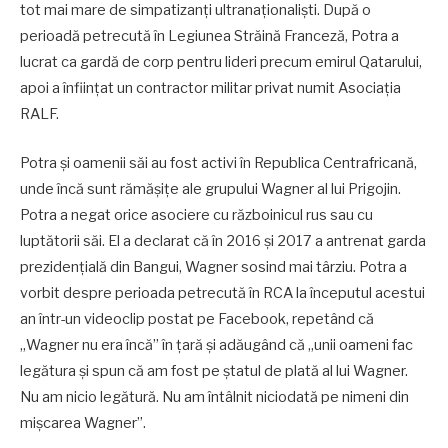
tot mai mare de simpatizanți ultranaționaliști. După o
perioadă petrecută în Legiunea Străină Franceză, Potra a
lucrat ca gardă de corp pentru lideri precum emirul Qatarului,
apoi a înființat un contractor militar privat numit Asociația
RALF.
Potra și oamenii săi au fost activi în Republica Centrafricană,
unde încă sunt rămășițe ale grupului Wagner al lui Prigojin.
Potra a negat orice asociere cu războinicul rus sau cu
luptătorii săi. El a declarat că în 2016 și 2017 a antrenat garda
prezidențială din Bangui, Wagner sosind mai târziu. Potra a
vorbit despre perioada petrecută în RCA la începutul acestui
an într-un videoclip postat pe Facebook, repetând că
„Wagner nu era încă” în țară și adăugând că „unii oameni fac
legătura și spun că am fost pe ștatul de plată al lui Wagner.
Nu am nicio legătură. Nu am întâlnit niciodată pe nimeni din
mișcarea Wagner”.