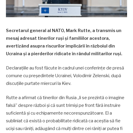
Secretarul general al NATO, Mark Rutte, a transmis un
mesaj adresat tinerilor ruși și familiilor acestora,
avertizând asupra riscurilor implicării în războiul din
Ucraina și a pierderilor ridicate în rândul militarilor ruși.
Declarațiile au fost făcute în cadrul unei conferințe de presă
comune cu președintele Ucrainei, Volodimir Zelenski, după
discuțiile purtate miercuri la Kiev.
Rutte a afirmat că tinerilor din Rusia „li se prezintă o imagine
falsă” despre război și că sunt trimiși pe front fără instruire
suficientă și cu echipamente necorespunzătoare. El a
subliniat că există o probabilitate ridicată ca aceștia să fie
uciși sau răniți, adăugând că mulți dintre cei răniți ar putea fi