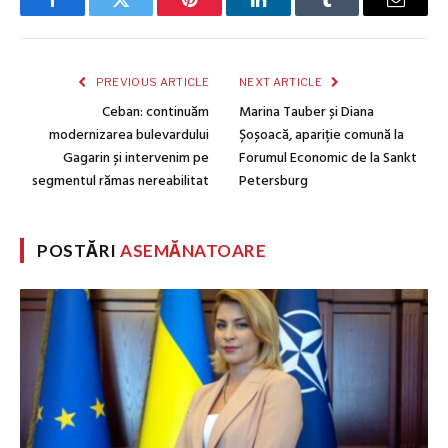
Facebook
Twitter
Pinterest
LinkedIn
Tumblr
Email
PREVIOUS ARTICLE
NEXT ARTICLE
Ceban: continuăm
Marina Tauber și Diana
modernizarea bulevardului
Șoșoacă, apariție comună la
Gagarin și intervenim pe
Forumul Economic de la Sankt
segmentul rămas nereabilitat
Petersburg
POSTĂRI
ASEMĂNATOARE