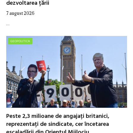
dezvoltarea țării
7 august 2026
…
GEOPOLITICA
Peste 2,3 milioane de angajați britanici,
reprezentați de sindicate, cer încetarea
escaladării din Orientul Mijlociu