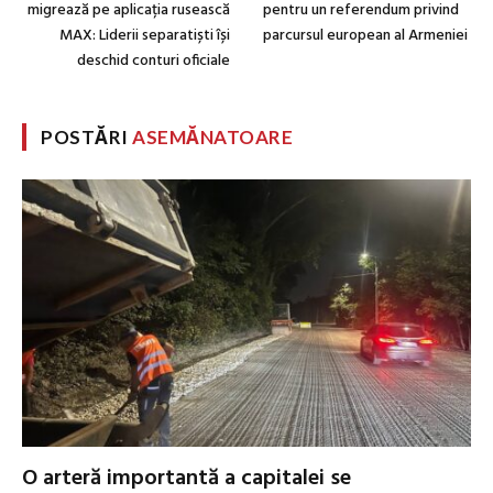
migrează pe aplicația rusească
pentru un referendum privind
MAX: Liderii separatiști își
parcursul european al Armeniei
deschid conturi oficiale
POSTĂRI
ASEMĂNATOARE
O arteră importantă a capitalei se