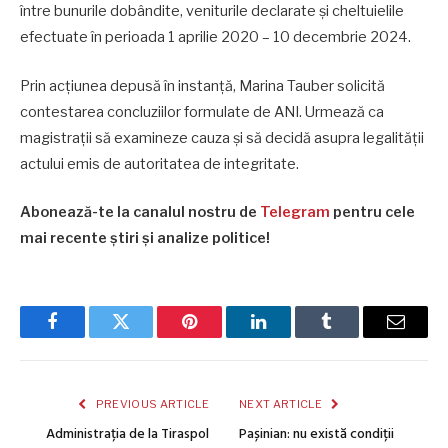
între bunurile dobândite, veniturile declarate și cheltuielile
efectuate în perioada 1 aprilie 2020 – 10 decembrie 2024.
Prin acțiunea depusă în instanță, Marina Tauber solicită
contestarea concluziilor formulate de ANI. Urmează ca
magistrații să examineze cauza și să decidă asupra legalității
actului emis de autoritatea de integritate.
Abonează-te la canalul nostru de
Telegram
pentru cele
mai recente știri și analize politice!
Facebook
Twitter
Pinterest
LinkedIn
Tumblr
Email
PREVIOUS ARTICLE
NEXT ARTICLE
Administrația de la Tiraspol
Pașinian: nu există condiții