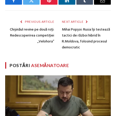
Facebook
Twitter
Pinterest
LinkedIn
Tumblr
Email
PREVIOUS ARTICLE
NEXT ARTICLE
Chișinăul revine pe două roți:
Mihai Popșoi: Rusia își testează
Redescoperirea competiției
tactici de război hibrid în
„Velohora”
R.Moldova, folosind procesul
democratic
POSTĂRI
ASEMĂNATOARE