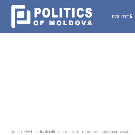
POLITICĂ
Acasă
»
MAN solicită detalii despre impactul reformei fiscale asupra cetățenil