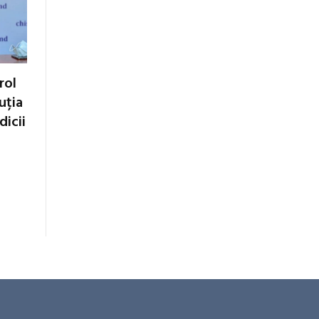
rol
tuția
dicii