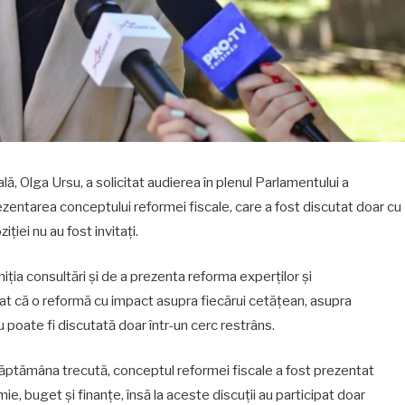
, Olga Ursu, a solicitat audierea în plenul Parlamentului a
prezentarea conceptului reformei fiscale, care a fost discutat doar cu
ției nu au fost invitați.
ția consultări și de a prezenta reforma experților și
iat că o reformă cu impact asupra fiecărui cetățean, asupra
nu poate fi discutată doar într-un cerc restrâns.
, săptămâna trecută, conceptul reformei fiscale a fost prezentat
e, buget și finanțe, însă la aceste discuții au participat doar