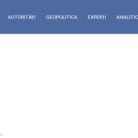
AUTORITĂȚI
GEOPOLITICA
EXPERȚI
ANALITI
or