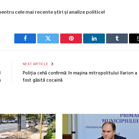
entru cele mai recente știri și analize politice!
Facebook
Twitter
Pinterest
LinkedIn
Tumblr
E
NEXT ARTICLE
d
Poliția cehă confirmă: în mașina mitropolitului Ilarion a
m
fost găsită cocaină