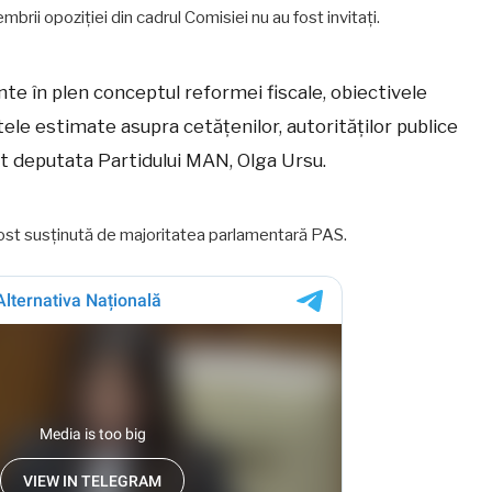
brii opoziției din cadrul Comisiei nu au fost invitați.
inte în plen conceptul reformei fiscale, obiectivele
tele estimate asupra cetățenilor, autorităților publice
rat deputata Partidului MAN, Olga Ursu.
a fost susținută de majoritatea parlamentară PAS.