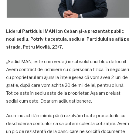
Liderul Partidului MAN Ion Ceban și-a prezentat public
noul sediu. Potrivit acestuia, sediu al Partidului se află pe
strada, Petru Movilă, 23/7.
„Sediul MAN, este cum vedeți în subsolul unui bloc de locuit.
Avem contract de închiriere cu o persoană fizică. În negocieri
cu proprietarul am ajuns la înțelegerea că vom avea 2 luni de
grație, după care vom achita 20 de mii de lei, pentru o lună.
Tot ce este în sediu este de la proprietar. Așa am preluat
sediul cum este. Doar am adăugat banere.
Acum nu achităm nimic până rezolvăm toate procedurile cu
deschiderea conturilor ca să putem colecta cotizațiile. Avem
un pic de rezistență de la bănci care ne solicită documente