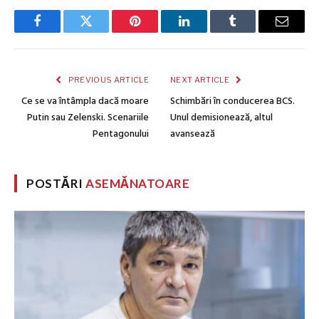
Facebook
Twitter
Pinterest
LinkedIn
Tumblr
Email
PREVIOUS ARTICLE
NEXT ARTICLE
Ce se va întâmpla dacă moare
Schimbări în conducerea BCS.
Putin sau Zelenski. Scenariile
Unul demisionează, altul
Pentagonului
avansează
POSTĂRI
ASEMĂNATOARE