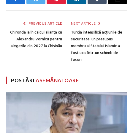
Facebook
Twitter
Pinterest
LinkedIn
Tumblr
Email
PREVIOUS ARTICLE
NEXT ARTICLE
Chironda ia în calcul alianța cu
Turcia intensifică acțiunile de
Alexandru Vornicu pentru
securitate: un presupus
alegerile din 2027 la Chișinău
membru al Statului Islamic a
fost ucis într-un schimb de
focuri
POSTĂRI
ASEMĂNATOARE