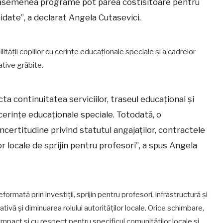
ă, asemenea programe pot părea costisitoare pentru
hidate”, a declarat Angela Cutasevici.
tății copiilor cu cerințe educaționale speciale și a cadrelor
ative grăbite.
a continuitatea serviciilor, traseul educațional și
u cerințe educaționale speciale. Totodată, o
ncertitudine privind statutul angajaților, contractele
 locale de sprijin pentru profesori”, a spus Angela
mată prin investiții, sprijin pentru profesori, infrastructură și
rativă și diminuarea rolului autorităților locale. Orice schimbare,
 impact și cu respect pentru specificul comunităților locale și