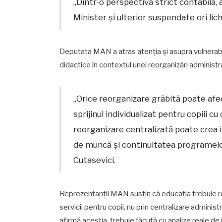
„Dintr-o perspectivă strict contabil
Minister și ulterior suspendate ori lic
Deputata MAN a atras atenția și asupra vulnerabili
didactice în contextul unei reorganizări administr
„Orice reorganizare grăbită poate afect
sprijinul individualizat pentru copiii c
reorganizare centralizată poate crea i
de muncă și continuitatea programelor
Cutasevici.
Reprezentanții MAN susțin că educația trebuie refor
servicii pentru copii, nu prin centralizare administ
afirmă aceștia, trebuie făcută cu analize reale de