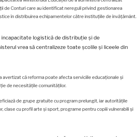
apacitatea Ministerului Educației de a administra centralizat
ii de Conturi care au identificat nereguli privind gestionarea
istice în distribuirea echipamentelor către instituțiile de învățământ.
apacitate logistică de distribuție și de
isterul vrea să centralizeze toate școlile și liceele din
avertizat că reforma poate afecta serviciile educaționale și
cție de necesitățile comunităților.
ficiază de grupe gratuite cu program prelungit, iar autoritățile
, clase cu profil arte și sport, programe pentru copiii vulnerabili și