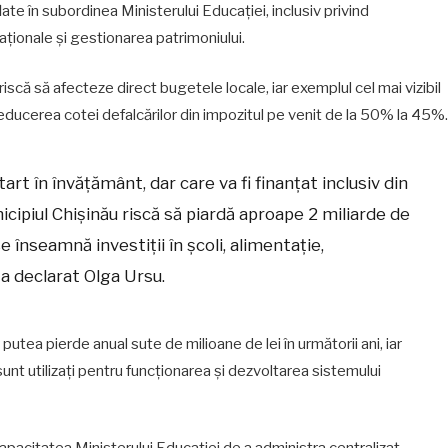
ate în subordinea Ministerului Educației, inclusiv privind
aționale și gestionarea patrimoniului.
că să afecteze direct bugetele locale, iar exemplul cel mai vizibil
reducerea cotei defalcărilor din impozitul pe venit de la 50% la 45%.
rt în învățământ, dar care va fi finanțat inclusiv din
unicipiul Chișinău riscă să piardă aproape 2 miliarde de
e înseamnă investiții în școli, alimentație,
, a declarat Olga Ursu.
putea pierde anual sute de milioane de lei în următorii ani, iar
 sunt utilizați pentru funcționarea și dezvoltarea sistemului