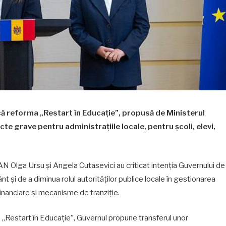
că reforma „Restart în Educație”, propusă de Ministerul
cte grave pentru administrațiile locale, pentru școli, elevi,
N Olga Ursu și Angela Cutasevici au criticat intenția Guvernului de
nt și de a diminua rolul autorităților publice locale în gestionarea
 financiare și mecanisme de tranziție.
„Restart în Educație”, Guvernul propune transferul unor