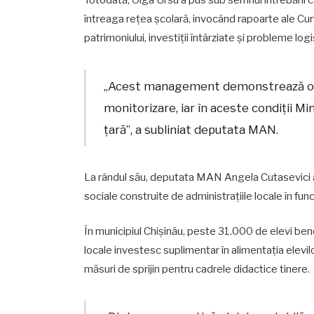
Totodată, Olga Ursu a pus sub semnul întrebării c
întreaga rețea școlară, invocând rapoarte ale Curț
patrimoniului, investiții întârziate și probleme log
„Acest management demonstrează o inc
monitorizare, iar în aceste condiții Min
țară”, a subliniat deputata MAN.
La rândul său, deputata MAN Angela Cutasevici a 
sociale construite de administrațiile locale în fun
În municipiul Chișinău, peste 31.000 de elevi bene
locale investesc suplimentar în alimentația elevilor
măsuri de sprijin pentru cadrele didactice tinere.