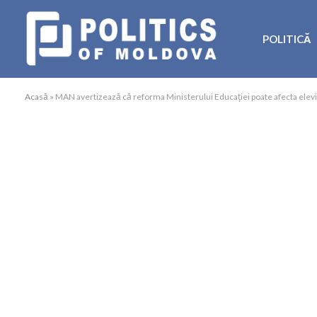
POLITICĂ
Acasă
»
MAN avertizează că reforma Ministerului Educației poate afecta elevii, 