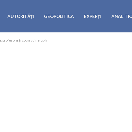
AUTORITĂȚI
GEOPOLITICA
EXPERȚI
ANALITI
profesorii și copiii vulnerabili