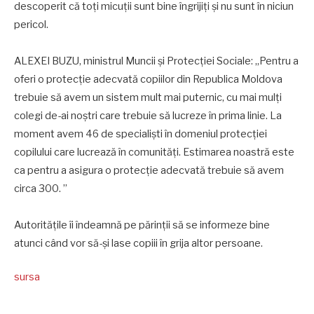
descoperit că toţi micuţii sunt bine îngrijiţi şi nu sunt în niciun
pericol.
ALEXEI BUZU, ministrul Muncii şi Protecţiei Sociale: „Pentru a
oferi o protecţie adecvată copiilor din Republica Moldova
trebuie să avem un sistem mult mai puternic, cu mai mulţi
colegi de-ai noştri care trebuie să lucreze în prima linie. La
moment avem 46 de specialişti în domeniul protecţiei
copilului care lucrează în comunităţi. Estimarea noastră este
ca pentru a asigura o protecţie adecvată trebuie să avem
circa 300. ”
Autorităţile îi îndeamnă pe părinţii să se informeze bine
atunci când vor să-şi lase copiii în grija altor persoane.
sursa