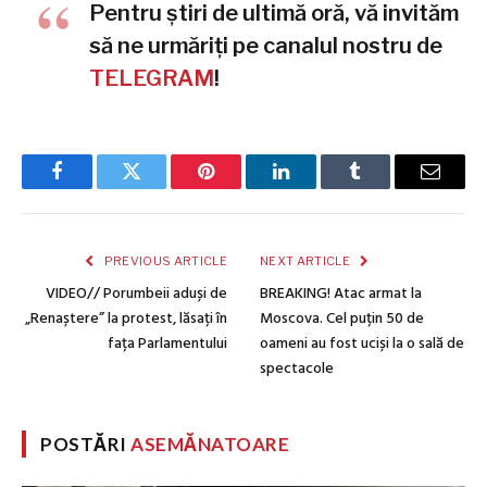
Pentru știri de ultimă oră, vă invităm
să ne urmăriți pe canalul nostru de
TELEGRAM
!
Facebook
Twitter
Pinterest
LinkedIn
Tumblr
Email
PREVIOUS ARTICLE
NEXT ARTICLE
VIDEO// Porumbeii aduși de
BREAKING! Atac armat la
„Renaștere” la protest, lăsați în
Moscova. Cel puțin 50 de
fața Parlamentului
oameni au fost uciși la o sală de
spectacole
POSTĂRI
ASEMĂNATOARE