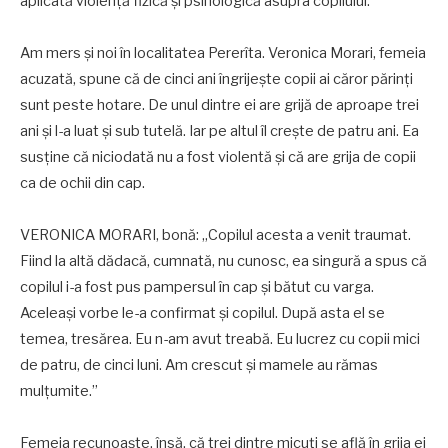
aplicată violenţă fizică şi psihologică asupra copilului.”
Am mers şi noi în localitatea Pererîta. Veronica Morari, femeia
acuzată, spune că de cinci ani îngrijeşte copii ai căror părinţi
sunt peste hotare. De unul dintre ei are grijă de aproape trei
ani şi l-a luat şi sub tutelă. Iar pe altul îl creşte de patru ani. Ea
susţine că niciodată nu a fost violentă şi că are grija de copii
ca de ochii din cap.
VERONICA MORARI, bonă: „Copilul acesta a venit traumat.
Fiind la altă dădacă, cumnată, nu cunosc, ea singură a spus că
copilul i-a fost pus pampersul în cap şi bătut cu varga.
Aceleaşi vorbe le-a confirmat şi copilul. După asta el se
temea, tresărea. Eu n-am avut treabă. Eu lucrez cu copii mici
de patru, de cinci luni. Am crescut şi mamele au rămas
mulţumite.”
Femeia recunoaşte, însă, că trei dintre micuţi se află în grija ei