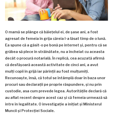
O mamă se plânge că băieţelul ei, de şase ani, a fost
agresat de femeia în grija căreia l-a lăsat timp de o lună.
Ea spune că a găsit-o pe bonă pe internet şi, pentru că se
grăbea să plece în străinătate, nu a încheiat cu aceasta
decât o procură notarială. În replică, cea acuzată afirmă
că desfăşoară această activitate de cinci ani, a avut
mulţi copii în grijă iar părinţii au fost mulţumiţi.
Recunoaşte, însă, că totul se întâmplă doar în baza unor
procuri sau declaraţii pe proprie răspundere, şi nu prin
custodie, asa cum prevede legea. Autorităţile declară că
au aflat recent despre acest caz şi că femeia urmează să
intre în legalitate. O investigaţie a iniţiat şi Ministerul
Muncii şi Protecţiei Sociale.