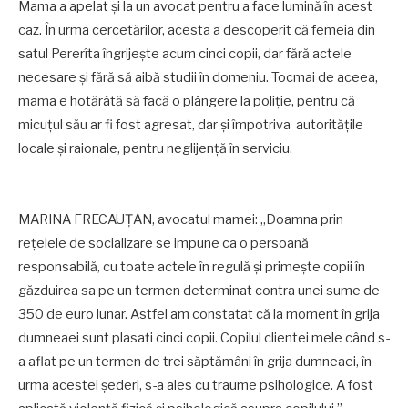
Mama a apelat şi la un avocat pentru a face lumină în acest
caz. În urma cercetărilor, acesta a descoperit că femeia din
satul Pererîta îngrijeşte acum cinci copii, dar fără actele
necesare şi fără să aibă studii în domeniu. Tocmai de aceea,
mama e hotărâtă să facă o plângere la poliţie, pentru că
micuţul său ar fi fost agresat, dar şi împotriva autorităţile
locale şi raionale, pentru neglijenţă în serviciu.
MARINA FRECAUŢAN, avocatul mamei: „Doamna prin
reţelele de socializare se impune ca o persoană
responsabilă, cu toate actele în regulă şi primeşte copii în
găzduirea sa pe un termen determinat contra unei sume de
350 de euro lunar. Astfel am constatat că la moment în grija
dumneaei sunt plasaţi cinci copii. Copilul clientei mele când s-
a aflat pe un termen de trei săptămâni în grija dumneaei, în
urma acestei şederi, s-a ales cu traume psihologice. A fost