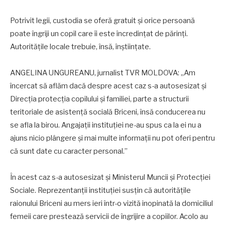
Potrivit legii, custodia se oferă gratuit şi orice persoană
poate îngriji un copil care îi este încredinţat de părinţi.
Autorităţile locale trebuie, însă, înştiinţate.
ANGELINA UNGUREANU, jurnalist TVR MOLDOVA: „Am
încercat să aflăm dacă despre acest caz s-a autosesizat și
Direcția protecția copilului și familiei, parte a structurii
teritoriale de asistență socială Briceni, însă conducerea nu
se afla la birou. Angajații instituției ne-au spus ca la ei nu a
ajuns nicio plângere și mai multe informaţii nu pot oferi pentru
că sunt date cu caracter personal.”
În acest caz s-a autosesizat şi Ministerul Muncii şi Protecţiei
Sociale. Reprezentanţii instituţiei susţin că autorităţile
raionului Briceni au mers ieri într-o vizită inopinată la domiciliul
femeii care prestează servicii de îngrijire a copiilor. Acolo au