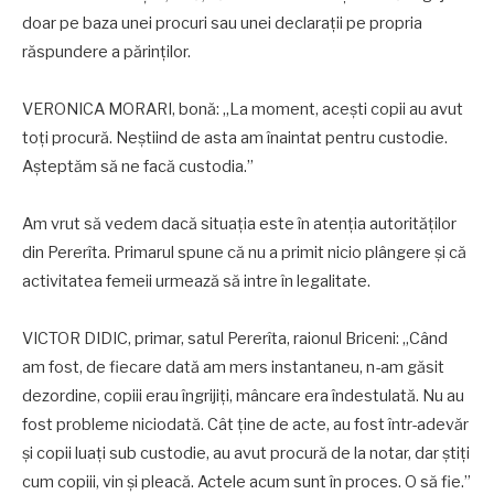
doar pe baza unei procuri sau unei declaraţii pe propria
răspundere a părinţilor.
VERONICA MORARI, bonă: „La moment, aceşti copii au avut
toţi procură. Neştiind de asta am înaintat pentru custodie.
Aşteptăm să ne facă custodia.”
Am vrut să vedem dacă situaţia este în atenţia autorităţilor
din Pererîta. Primarul spune că nu a primit nicio plângere şi că
activitatea femeii urmează să intre în legalitate.
VICTOR DIDIC, primar, satul Pererîta, raionul Briceni: „Când
am fost, de fiecare dată am mers instantaneu, n-am găsit
dezordine, copiii erau îngrijiţi, mâncare era îndestulată. Nu au
fost probleme niciodată. Cât ţine de acte, au fost într-adevăr
şi copii luaţi sub custodie, au avut procură de la notar, dar ştiţi
cum copiii, vin şi pleacă. Actele acum sunt în proces. O să fie.”