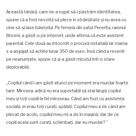
Această tânără, care ne-a rugat să-i păstrăm identitatea,
spune că a fost nevoită să plece în străinătate şi nu avea cu
cine să-şi lase băieţelul. Pe femeia din satul Pererîta, raionul
Briceni, a găsit-o pe internet, unde afirma că este asistent
parental. Cele două au întocmit o procură notarială iar mama
s-a angajat să achite lunar 350 de euro. Însă când a revenit
pe neanunţate, spune că şi-a găsit micuţul într-o stare
deplorabilă.
„Copilul când l-am găsit atunci pe moment era murdar foarte
tare. Mirosea, adică nu era suportabil să stai lângă copilul
meu şi toţi copiii la fel miroseau. Când am fost cu asistenţa
socială, ei erau toţi curaţi, spălaţi. Copilul meu a zis când am
plecat de acolo, copilul meu mi-a zis în maşină: dar de ce
copiii aceia sunt curaţi, schimbaţi, dar eu murdar? ”