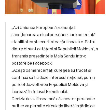
„Azi Uniunea Europeană a anunțat
sancționarea a cinci persoane care amenință
stabilitatea și securitatea țării noastre. Patru
dintre ei sunt cetățeni ai Republicii Moldova”, a
transmis președintele Maia Sandu într-o
postare pe Facebook.
„Acești oameni certați cu legea au trădat și
continuă să trădeze interesul național, pun în
pericol dezvoltarea Republicii Moldova și
lucrează în folosul Kremlinului.
Decizia de azi înseamnă că acestor persoane
nu li se va permite circulația liberă în țările ce