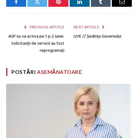
Facebook
Twitter
Pinterest
LinkedIn
Tumblr
Email
PREVIOUS ARTICLE
NEXT ARTICLE
ASP nu va activa pe 1 și 2 iunie.
LIVE // Ședința Guvernului
Solicitanții de servicii au fost
reprogramați
POSTĂRI
ASEMĂNATOARE