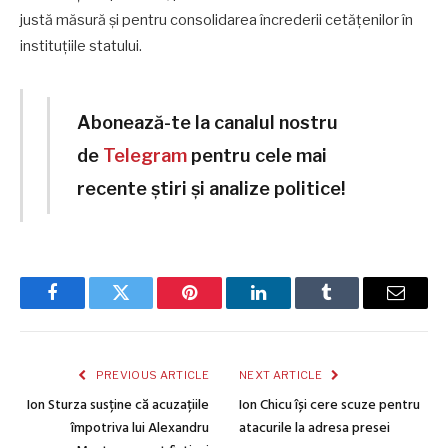
justă măsură și pentru consolidarea încrederii cetățenilor în
instituțiile statului.
Abonează-te la canalul nostru
de
Telegram
pentru cele mai
recente știri și analize politice!
Facebook
Twitter
Pinterest
LinkedIn
Tumblr
Email
PREVIOUS ARTICLE
NEXT ARTICLE
Ion Sturza susține că acuzațiile
Ion Chicu își cere scuze pentru
împotriva lui Alexandru
atacurile la adresa presei