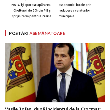
NATO își sporesc apărarea:
autonomiei locale prin
Cheltuieli de 5% din PIB și
reducerea veniturilor
sprijin ferm pentru Ucraina
municipale
POSTĂRI
ASEMĂNATOARE
Vasile Tofan, după incidentul de la Crocmaz: