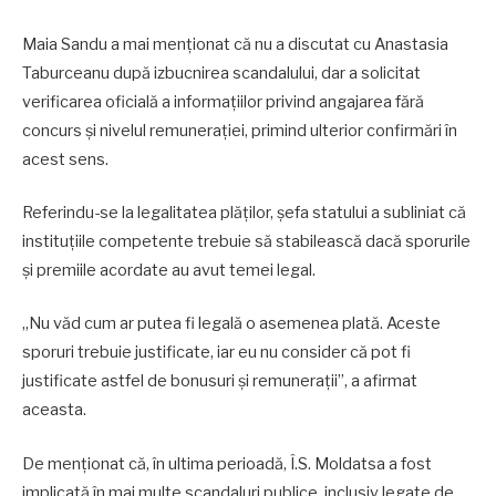
Maia Sandu a mai menționat că nu a discutat cu Anastasia
Taburceanu după izbucnirea scandalului, dar a solicitat
verificarea oficială a informațiilor privind angajarea fără
concurs și nivelul remunerației, primind ulterior confirmări în
acest sens.
Referindu-se la legalitatea plăților, șefa statului a subliniat că
instituțiile competente trebuie să stabilească dacă sporurile
și premiile acordate au avut temei legal.
„Nu văd cum ar putea fi legală o asemenea plată. Aceste
sporuri trebuie justificate, iar eu nu consider că pot fi
justificate astfel de bonusuri și remunerații”, a afirmat
aceasta.
De menționat că, în ultima perioadă, Î.S. Moldatsa a fost
implicată în mai multe scandaluri publice, inclusiv legate de