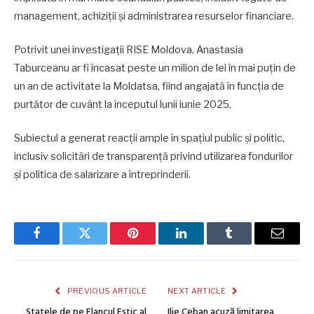
management, achiziții și administrarea resurselor financiare.
Potrivit unei investigații RISE Moldova, Anastasia
Taburceanu ar fi încasat peste un milion de lei în mai puțin de
un an de activitate la Moldatsa, fiind angajată în funcția de
purtător de cuvânt la începutul lunii iunie 2025.
Subiectul a generat reacții ample în spațiul public și politic,
inclusiv solicitări de transparență privind utilizarea fondurilor
și politica de salarizare a întreprinderii.
Facebook
Twitter
Pinterest
LinkedIn
Tumblr
Email
PREVIOUS ARTICLE
NEXT ARTICLE
Statele de pe Flancul Estic al
Ilie Ceban acuză limitarea