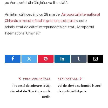
pe Aeroportul din Chișinău, va fi anulată.
Amintim că începând cu 28 martie,
Aeroportul Internațional
Chișinău a trecut oficial în gestiunea statului
și este
administrat de către întreprinderea de stat „Aeroportul
Internațional Chișinău”
Facebook
Twitter
Pinterest
LinkedIn
Tumblr
Email
PREVIOUS ARTICLE
NEXT ARTICLE
Procesul de aderare la UE,
Val de alerte cu bombă în zeci
discutat de Nicu Popescu la
de școli din Bulgaria
Berlin