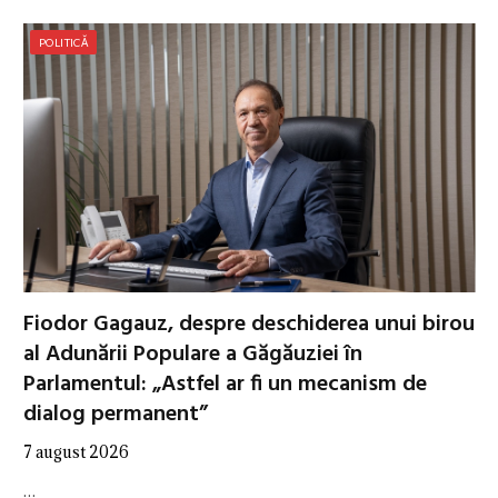
POLITICĂ
Fiodor Gagauz, despre deschiderea unui birou
al Adunării Populare a Găgăuziei în
Parlamentul: „Astfel ar fi un mecanism de
dialog permanent”
7 august 2026
…