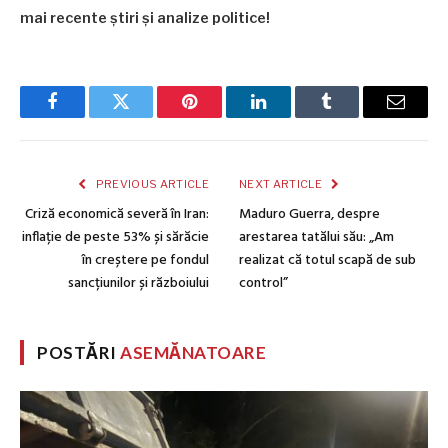
mai recente știri și analize politice!
Facebook
Twitter
Pinterest
LinkedIn
Tumblr
Email
PREVIOUS ARTICLE
NEXT ARTICLE
Criză economică severă în Iran:
Maduro Guerra, despre
inflație de peste 53% și sărăcie
arestarea tatălui său: „Am
în creștere pe fondul
realizat că totul scapă de sub
sancțiunilor și războiului
control”
POSTĂRI
ASEMĂNATOARE