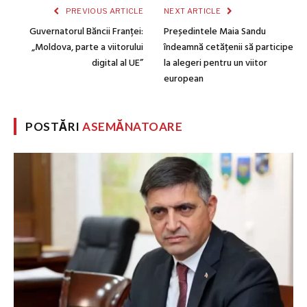
PREVIOUS ARTICLE
NEXT ARTICLE
Guvernatorul Băncii Franței:
Președintele Maia Sandu
„Moldova, parte a viitorului
îndeamnă cetățenii să participe
digital al UE”
la alegeri pentru un viitor
european
POSTĂRI
ASEMĂNATOARE