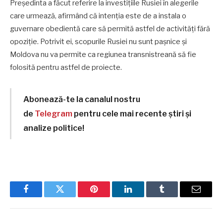
Președinta a făcut referire la investițiile Rusiei în alegerile
care urmează, afirmând că intenția este de a instala o
guvernare obedientă care să permită astfel de activități fără
opoziție. Potrivit ei, scopurile Rusiei nu sunt pașnice și
Moldova nu va permite ca regiunea transnistreană să fie
folosită pentru astfel de proiecte.
Abonează-te la canalul nostru
de
Telegram
pentru cele mai recente știri și
analize politice!
Facebook
Twitter
Pinterest
LinkedIn
Tumblr
Email