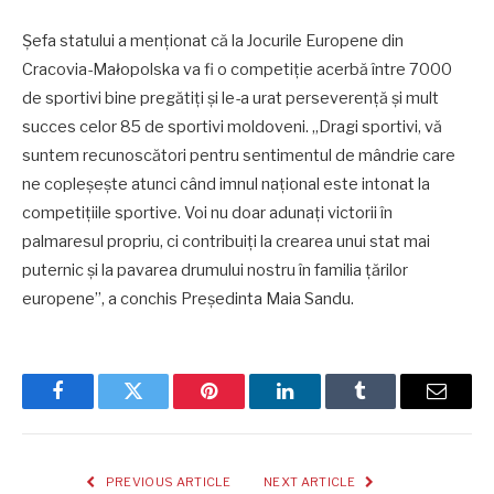
Șefa statului a menționat că la Jocurile Europene din
Cracovia-Małopolska va fi o competiție acerbă între 7000
de sportivi bine pregătiți și le-a urat perseverență și mult
succes celor 85 de sportivi moldoveni. „Dragi sportivi, vă
suntem recunoscători pentru sentimentul de mândrie care
ne copleșește atunci când imnul național este intonat la
competițiile sportive. Voi nu doar adunați victorii în
palmaresul propriu, ci contribuiți la crearea unui stat mai
puternic și la pavarea drumului nostru în familia țărilor
europene”, a conchis Președinta Maia Sandu.
Facebook
Twitter
Pinterest
LinkedIn
Tumblr
Email
PREVIOUS ARTICLE
NEXT ARTICLE