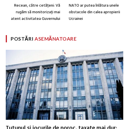
Recean, către cetățeni: Vă
NATO ar putea înlătura unele
rugăm să monitorizați mai
obstacole din calea apropierii
atent activitatea Guvernului
Ucrainei
POSTĂRI
ASEMĂNATOARE
Tutunul și jocurile de noroc, taxate mai dur: