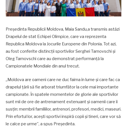
Președinta Republicii Moldova, Maia Sandu,a transmis astăzi
Drapelul de stat Echipei Olimpice, care va reprezenta
Republica Moldova la Jocurile Europene din Polonia. Tot azi,
au fost conferite distincții sportivilor Serghei Tarnovschi și
Oleg Tarnovschi care au demonstrat performanță la
Campionatele Mondiale din anul trecut.
„Moldova are oameni care ne duc faima în lume și care fac ca
drapelul țării să fie arborat triumfător la cele mai importante
campionate. În spatele momentelor de glorie ale sportivilor
sunt mii de ore de antrenament extenuant și oamenii care îi
susțin: membrii familiilor, antrenori, profesori, medici, maseuri.
Prin efortul lor, acești sportivi inspiră copii și tineri, care vor să
le calce pe urme”, a spus Președinta.