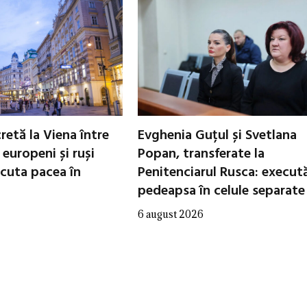
cretă la Viena între
Evghenia Guțul și Svetlana
i europeni și ruși
Popan, transferate la
scuta pacea în
Penitenciarul Rusca: execut
pedeapsa în celule separate
6 august 2026