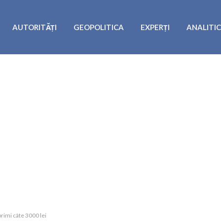
AUTORITĂȚI
GEOPOLITICA
EXPERȚI
ANALITI
primi câte 3000 lei