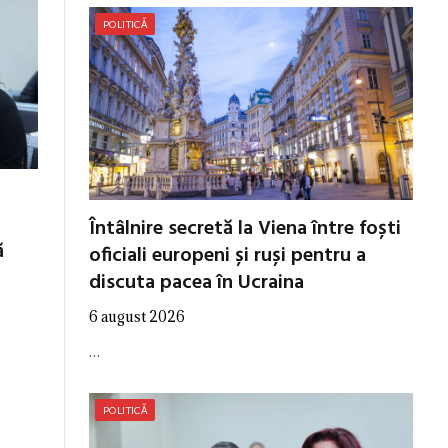
POLITICĂ
Întâlnire secretă la Viena între foști
ă
oficiali europeni și ruși pentru a
discuta pacea în Ucraina
6 august 2026
…
POLITICĂ