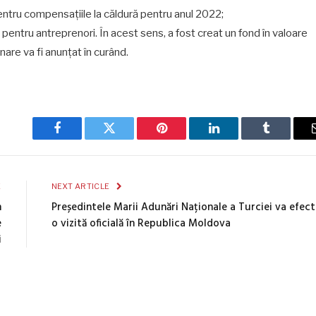
pentru compensațiile la căldură pentru anul 2022;
entru antreprenori. În acest sens, a fost creat un fond în valoare
are va fi anunțat în curând.
Facebook
Twitter
Pinterest
LinkedIn
Tumblr
E
NEXT ARTICLE
n
Președintele Marii Adunări Naționale a Turciei va efec
e
o vizită oficială în Republica Moldova
i