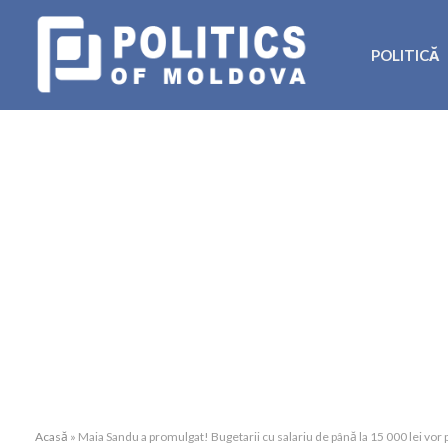
POLITICĂ
Acasă
»
Maia Sandu a promulgat! Bugetarii cu salariu de până la 15 000 lei vor 