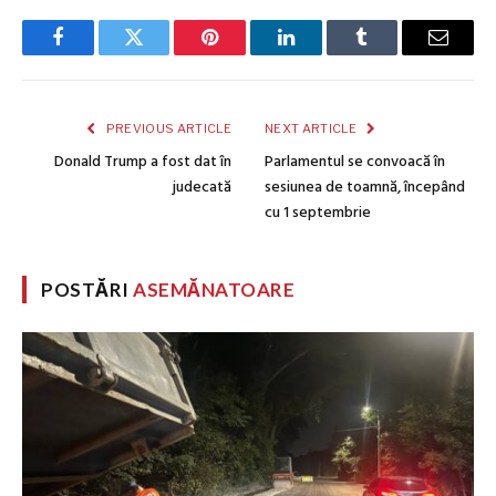
Facebook
Twitter
Pinterest
LinkedIn
Tumblr
Email
PREVIOUS ARTICLE
NEXT ARTICLE
Donald Trump a fost dat în
Parlamentul se convoacă în
judecată
sesiunea de toamnă, începând
cu 1 septembrie
POSTĂRI
ASEMĂNATOARE