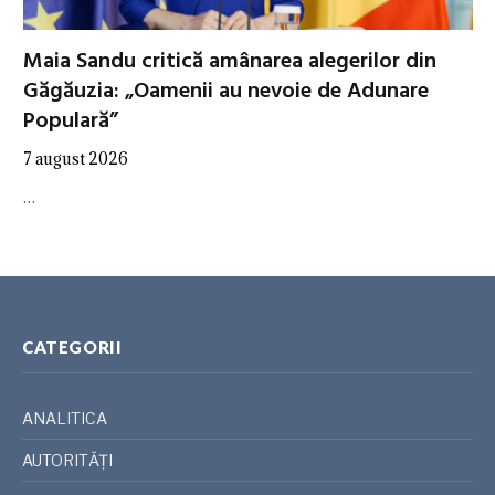
Maia Sandu critică amânarea alegerilor din
Găgăuzia: „Oamenii au nevoie de Adunare
Populară”
7 august 2026
…
CATEGORII
ANALITICA
AUTORITĂȚI