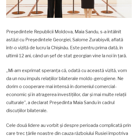
Președintele Republicii Moldova, Maia Sandu, s-a întâlnit
astăzi cu Președintele Georgiei, Salome Zurabișvili, aflată
într-o vizită de lucru la Chișinău. Este pentru prima dată, în
ultimii 12 ani, când un șef de stat georgian vine la noi în țară.
„Mi-am exprimat speranța că, odată cu această vizită, vom
da un nou impuls relațiilor bilaterale moldo-gerogiene. Ne
dorim o cooperare mai intensă în domeniul comercial-
economic și în atragerea investițiilor, dar și mai multe relații
culturale”, a declarat Președinta Maia Sandu în cadrul
discuțiilor bilaterale.
Cele două lidere au vorbit și despre perioada complicată prin
care trec țările noastre din cauza războiului Rusiei împotriva