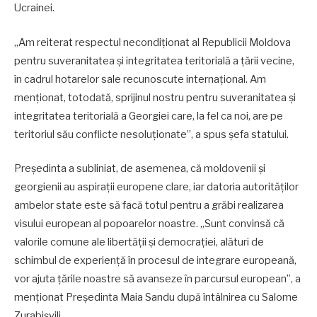
Ucrainei.
„Am reiterat respectul necondiționat al Republicii Moldova
pentru suveranitatea și integritatea teritorială a țării vecine,
în cadrul hotarelor sale recunoscute internațional. Am
menționat, totodată, sprijinul nostru pentru suveranitatea și
integritatea teritorială a Georgiei care, la fel ca noi, are pe
teritoriul său conflicte nesoluționate”, a spus șefa statului.
Președinta a subliniat, de asemenea, că moldovenii și
georgienii au aspirații europene clare, iar datoria autorităților
ambelor state este să facă totul pentru a grăbi realizarea
visului european al popoarelor noastre. „Sunt convinsă că
valorile comune ale libertății și democrației, alături de
schimbul de experiență în procesul de integrare europeană,
vor ajuta țările noastre să avanseze în parcursul european”, a
menționat Președinta Maia Sandu după întâlnirea cu Salome
Zurabișvili