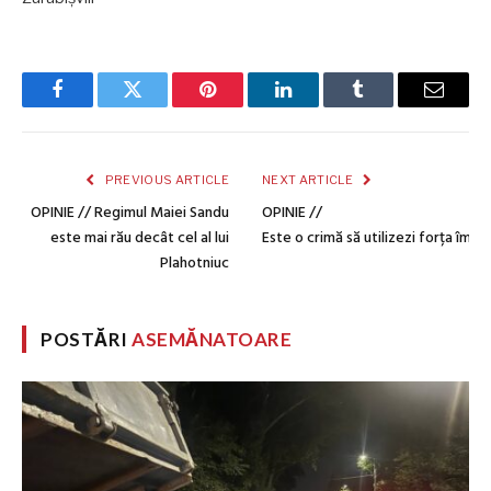
Facebook
Twitter
Pinterest
LinkedIn
Tumblr
Email
PREVIOUS ARTICLE
NEXT ARTICLE
OPINIE // Regimul Maiei Sandu
OPINIE //
este mai rău decât cel al lui
Este o crimă să utilizezi forța împo
Plahotniuc
POSTĂRI
ASEMĂNATOARE