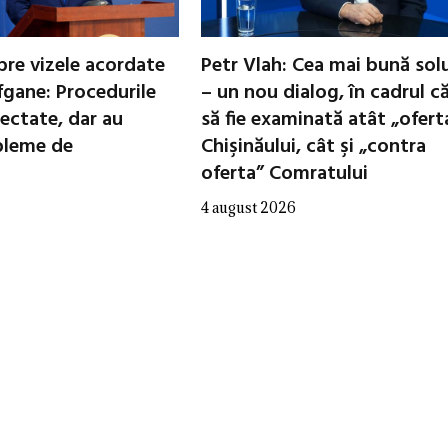
pre vizele acordate
Petr Vlah: Cea mai bună sol
fgane: Procedurile
– un nou dialog, în cadrul c
ectate, dar au
să fie examinată atât „ofert
bleme de
Chişinăului, cât şi „contra
oferta” Comratului
4 august 2026