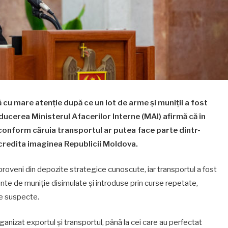
cu mare atenție după ce un lot de arme și muniții a fost
ucerea Ministerul Afacerilor Interne (MAI) afirmă că în
l conform căruia transportul ar putea face parte dintr-
credita imaginea Republicii Moldova.
ar proveni din depozite strategice cunoscute, iar transportul a fost
e de muniţie disimulate și introduse prin curse repetate,
te suspecte.
anizat exportul și transportul, până la cei care au perfectat