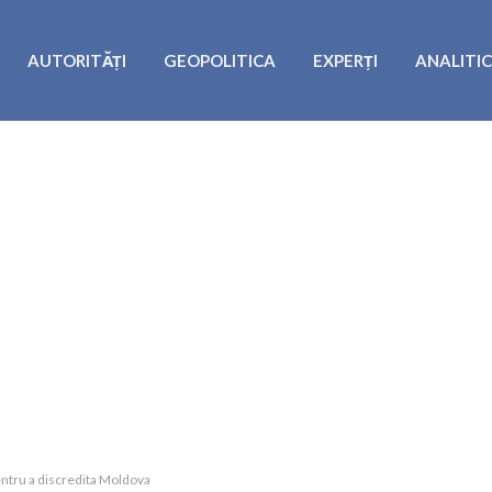
AUTORITĂȚI
GEOPOLITICA
EXPERȚI
ANALITI
entru a discredita Moldova