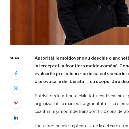
Autoritățile moldovene au deschis o anchetă 
SHARE
interceptat la frontiera moldo‑română. Cond
evaluările preliminare iau în calcul scenariu
o provocare deliberată — cu scopul de a dis
Potrivit declarațiilor oficiale, lotul confiscat nu 
organizat într‑o manieră segmentată — cu element
cuantumul și modul de transport fiind considera
Toate persoanele implicate — de la cei care au org