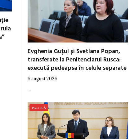
uţie
ăruia
a”
Evghenia Guțul și Svetlana Popan,
transferate la Penitenciarul Rusca:
execută pedeapsa în celule separate
6 august 2026
…
POLITICĂ