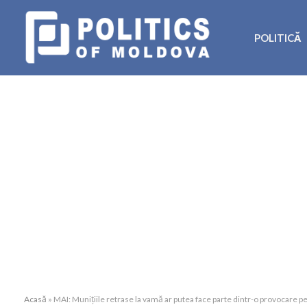
POLITICĂ
Acasă
»
MAI: Munițiile retrase la vamă ar putea face parte dintr-o provocare p