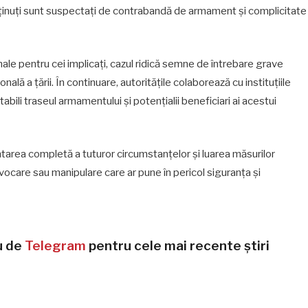
ținuți sunt suspectați de contrabandă de armament și complicitate
nale pentru cei implicați, cazul ridică semne de întrebare grave
nală a țării. În continuare, autoritățile colaborează cu instituțiile
bili traseul armamentului și potențialii beneficiari ai acestui
rea completă a tuturor circumstanțelor și luarea măsurilor
ocare sau manipulare care ar pune în pericol siguranța și
u de
Telegram
pentru cele mai recente știri