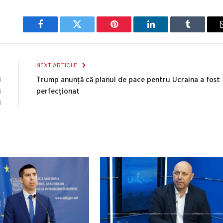
Facebook
Twitter
Pinterest
LinkedIn
Tumblr
E
NEXT ARTICLE
i
Trump anunță că planul de pace pentru Ucraina a fost
i
perfecționat
i