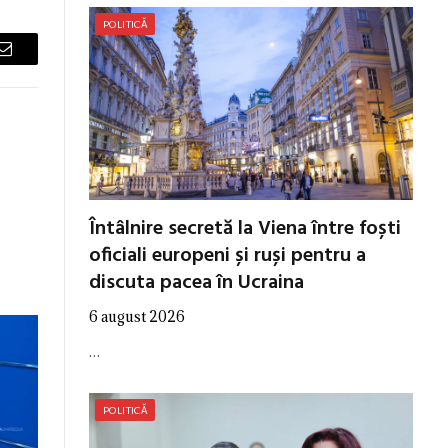
POLITICĂ
Email
Întâlnire secretă la Viena între foști
oficiali europeni și ruși pentru a
discuta pacea în Ucraina
6 august 2026
…
POLITICĂ