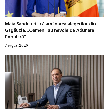
Maia Sandu critică amânarea alegerilor din
Găgăuzia: „Oamenii au nevoie de Adunare
Populară”
7 august 2026