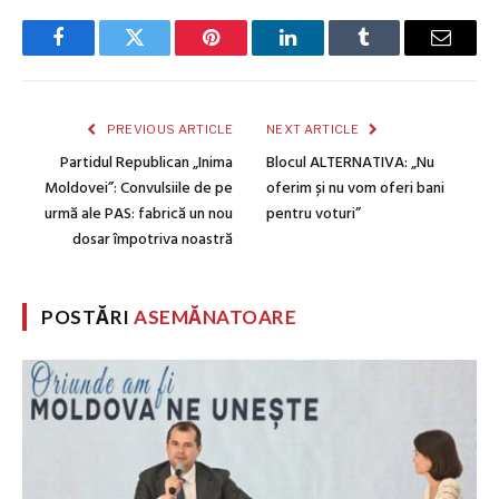
Facebook
Twitter
Pinterest
LinkedIn
Tumblr
Email
PREVIOUS ARTICLE
NEXT ARTICLE
Partidul Republican „Inima
Blocul ALTERNATIVA: „Nu
Moldovei”: Convulsiile de pe
oferim și nu vom oferi bani
urmă ale PAS: fabrică un nou
pentru voturi”
dosar împotriva noastră
POSTĂRI
ASEMĂNATOARE