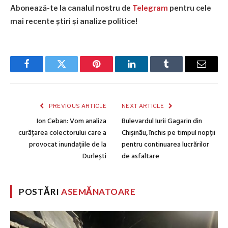
Abonează-te la canalul nostru de
Telegram
pentru cele
mai recente știri și analize politice!
Facebook
Twitter
Pinterest
LinkedIn
Tumblr
Email
PREVIOUS ARTICLE
NEXT ARTICLE
Ion Ceban: Vom analiza
Bulevardul Iurii Gagarin din
curățarea colectorului care a
Chișinău, închis pe timpul nopții
provocat inundațiile de la
pentru continuarea lucrărilor
Durlești
de asfaltare
POSTĂRI
ASEMĂNATOARE