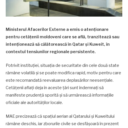
Ministerul Afacerilor Externe a emis o atenționare
pentru cetățenii moldoveni care se află, tranzitează sau
intenționează să călătorească în Qatar și Kuweit, în
contextul tensiunilor regionale persistente.
Potrivit instituției, situația de securitate din cele două state
rămâne volatilă și se poate modifica rapid, motiv pentru care
este recomandată reevaluarea deplasărilor neesențiale.
Cetățenii aflați deja în aceste țări sunt îndemnați să
manifeste prudență sporită și să urmărească informațiile
oficiale ale autorităților locale.
MAE precizează că spațiul aerian al Qatarului și Kuweitului
rămâne deschis, iar zborurile civile se desfășoară în prezent