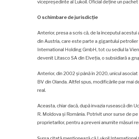
vicepreşedinte al Lukoil. Oficial deţine un pachet 
O schimbare de jurisdicţie
Anterior, presa a scris că, de la începutul acest
din Austria, care este parte a gigantului petrolier
International Holding GmbH, tot cu sediul la Vien
devenit Litasco SA din Elveția, o subsidiară a grup
Anterior, din 2002 şi până în 2020, unicul asocia
BV din Olanda. Altfel spus, modificările par mai d
real.
Aceasta, chiar dacă, după invazia rusească din Ucr
R. Moldova şi România. Potrivit unor surse de pe
proprietarilor, pentru a preveni anumite măsuri res
Sursa citată menționează că Lukoil Internationa