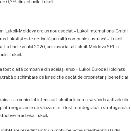
de 0,3% din acţiunile Lukoil.
ui an, Lukoil-Moldova are un nou asociat – Lukoil International GmbH
 rus Lukoil şi este deţinută prin altă companie austriacă – Lukoil
a. La finele anului 2020, unic asociat al Lukoil-Moldova SRL a
ului Lukoil.
t a fost o altă companie din același grup – Lukoil Europe Holdings
egrabă o schimbare de jurisdicţie decât de proprietar şi beneficiar
aina, s-a vehiculat intens că Lukoil ar încerca să vândă activele din
 piaţă negocierile de vânzare ar fi fost mai degrabă o stratagemă a
trictive la adresa Lukoil.
l GmbH are reşedinţă într-un imobil pe Schwarzenbergplatz din