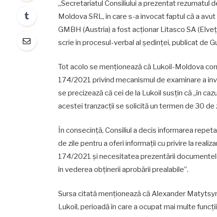
„Secretariatul Consiliului a prezentat rezumatul d
Moldova SRL, în care s-a invocat faptul că a avut 
GMBH (Austria) a fost acționar Litasco SA (Elveți
scrie în procesul-verbal al şedinţei, publicat de 
Tot acolo se menţionează că Lukoil-Moldova cons
174/2021 privind mecanismul de examinare a invest
se precizează că cei de la Lukoil susţin că „în ca
acestei tranzacţii se solicită un termen de 30 de zi
În consecinţă, Consiliul a decis informarea repe
de zile pentru a oferi informaţii cu privire la realiz
174/2021 şi necesitatea prezentării documentelor ş
în vederea obţinerii aprobării prealabile”.
Sursa citată menționează că Alexander Matytsyn, 
Lukoil, perioadă în care a ocupat mai multe funcţii,