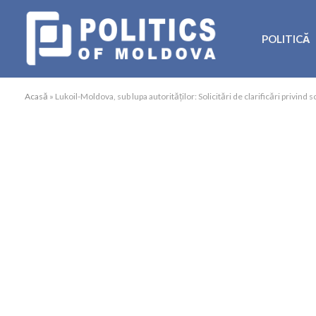
POLITICĂ
Acasă
»
Lukoil-Moldova, sub lupa autorităților: Solicitări de clarificări privind 