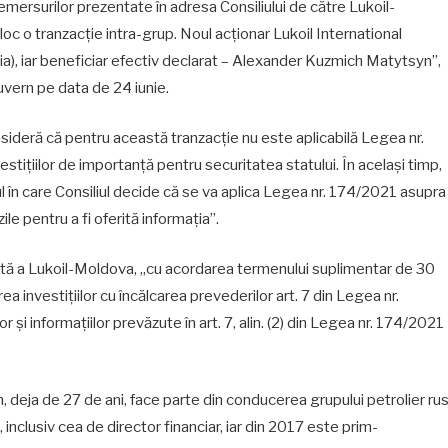
emersurilor prezentate în adresa Consiliului de către Lukoil-
loc o tranzacție intra-grup. Noul acționar Lukoil International
a), iar beneficiar efectiv declarat – Alexander Kuzmich Matytsyn”,
Guvern pe data de 24 iunie.
ideră că pentru această tranzacție nu este aplicabilă Legea nr.
ițiilor de importanță pentru securitatea statului. În acelaşi timp,
zul în care Consiliul decide că se va aplica Legea nr. 174/2021 asupra
le pentru a fi oferită informaţia”.
tată a Lukoil-Moldova, „cu acordarea termenului suplimentar de 30
area investiţiilor cu încălcarea prevederilor art. 7 din Legea nr.
i informaţiilor prevăzute în art. 7, alin. (2) din Legea nr. 174/2021
deja de 27 de ani, face parte din conducerea grupului petrolier ru
 inclusiv cea de director financiar, iar din 2017 este prim-