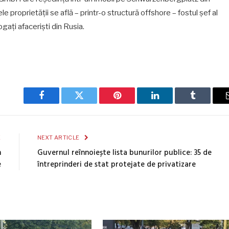
ele proprietății se află – printr-o structură offshore – fostul șef al
gați afacerişti din Rusia.
Facebook
Twitter
Pinterest
LinkedIn
Tumblr
E
NEXT ARTICLE
n
Guvernul reînnoiește lista bunurilor publice: 35 de
e
întreprinderi de stat protejate de privatizare