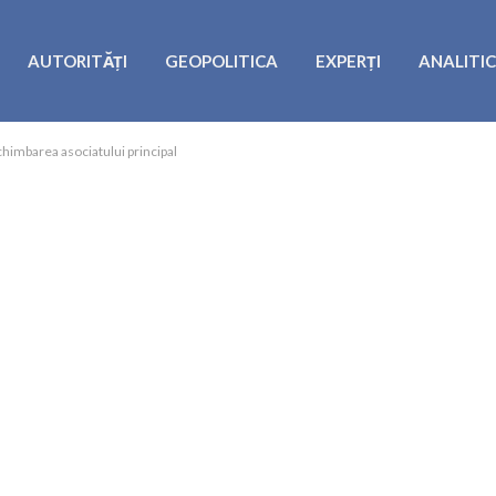
AUTORITĂȚI
GEOPOLITICA
EXPERȚI
ANALITI
schimbarea asociatului principal