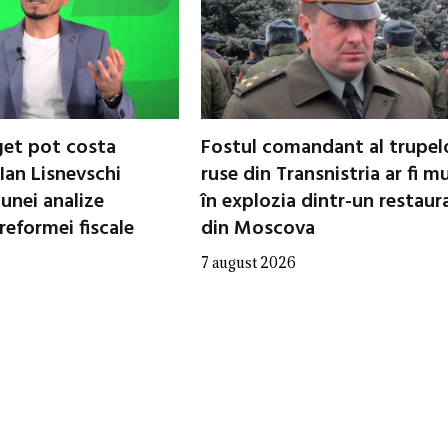
uget pot costa
Fostul comandant al trupel
Ian Lisnevschi
ruse din Transnistria ar fi mu
 unei analize
în explozia dintr-un restaur
reformei fiscale
din Moscova
7 august 2026