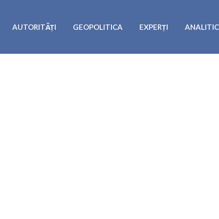
AUTORITĂȚI
GEOPOLITICA
EXPERȚI
ANALITI
a