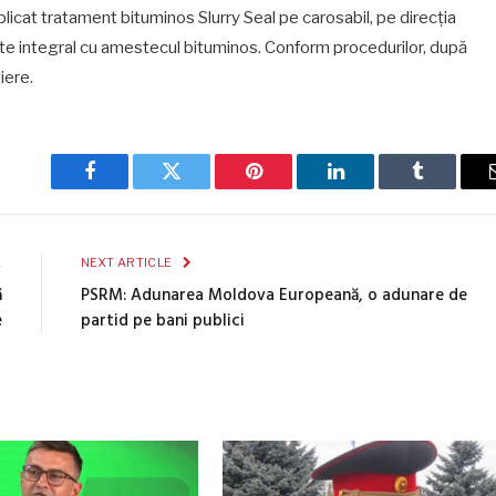
licat tratament bituminos Slurry Seal pe carosabil, pe direcția
tate integral cu amestecul bituminos. Conform procedurilor, după
tiere.
Facebook
Twitter
Pinterest
LinkedIn
Tumblr
E
NEXT ARTICLE
ă
PSRM: Adunarea Moldova Europeană, o adunare de
e
partid pe bani publici