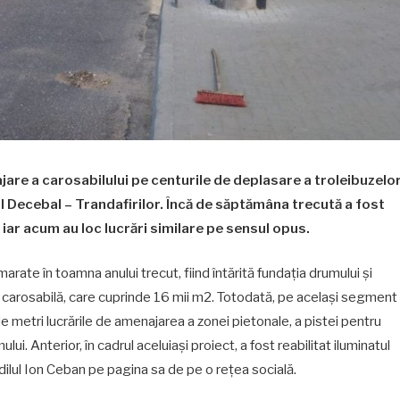
jare a carosabilului pe centurile de deplasare a troleibuzelo
 Decebal – Trandafirilor. Încă de săptămâna trecută a fost
 iar acum au loc lucrări similare pe sensul opus.
marate în toamna anului trecut, fiind întărită fundația drumului și
a carosabilă, care cuprinde 16 mii m2. Totodată, pe același segment
e metri lucrările de amenajarea a zonei pietonale, a pistei pentru
mului. Anterior, în cadrul aceluiași proiect, a fost reabilitat iluminatul
dilul Ion Ceban pe pagina sa de pe o rețea socială.