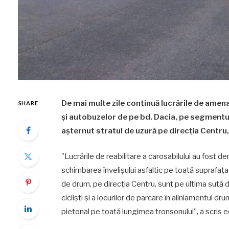
De mai multe zile continuă lucrările de amena
SHARE
și autobuzelor de pe bd. Dacia, pe segmentul
așternut stratul de uzură pe direcția Centru,
”Lucrările de reabilitare a carosabilului au fost de
schimbarea învelișului asfaltic pe toată suprafaț
de drum, pe direcția Centru, sunt pe ultima sută d
cicliști și a locurilor de parcare în aliniamentul dru
pietonal pe toată lungimea tronsonului”, a scris e