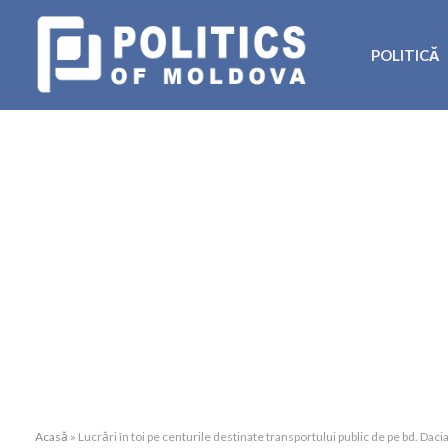
POLITICĂ
Acasă
»
Lucrări în toi pe centurile destinate transportului public de pe bd. Daci