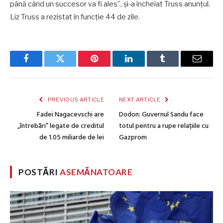
până când un succesor va fi ales”, și-a încheiat Truss anunțul.
Liz Truss a rezistat în funcție 44 de zile.
Facebook
Twitter
Pinterest
LinkedIn
Tumblr
Email
PREVIOUS ARTICLE
NEXT ARTICLE
Fadei Nagacevschi are
Dodon: Guvernul Sandu face
„întrebări” legate de creditul
totul pentru a rupe relațiile cu
de 1.05 miliarde de lei
Gazprom
POSTĂRI
ASEMĂNATOARE