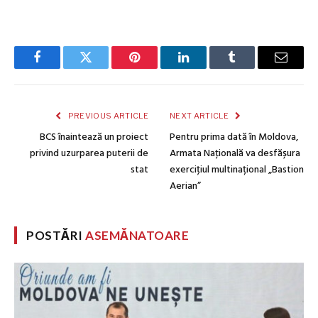
Facebook
Twitter
Pinterest
LinkedIn
Tumblr
Email
PREVIOUS ARTICLE
NEXT ARTICLE
BCS înaintează un proiect
Pentru prima dată în Moldova,
privind uzurparea puterii de
Armata Naţională va desfășura
stat
exerciţiul multinațional „Bastion
Aerian”
POSTĂRI
ASEMĂNATOARE