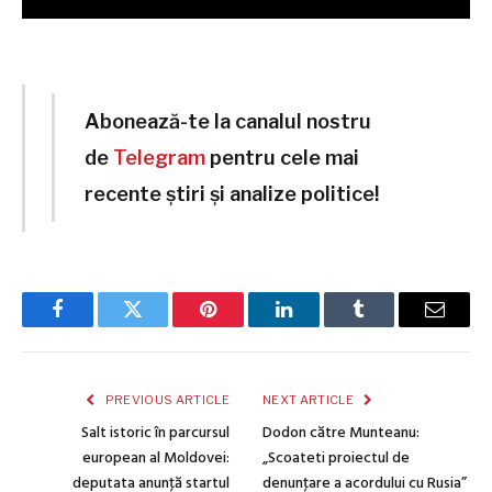
Abonează-te la canalul nostru
de
Telegram
pentru cele mai
recente știri și analize politice!
Facebook
Twitter
Pinterest
LinkedIn
Tumblr
Email
PREVIOUS ARTICLE
NEXT ARTICLE
Salt istoric în parcursul
Dodon către Munteanu:
european al Moldovei:
„Scoateti proiectul de
deputata anunţă startul
denunţare a acordului cu Rusia”