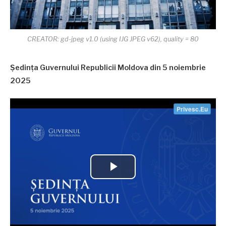
CREATOR: gd-jpeg v1.0 (using IJG JPEG v62), quality = 80
Ședința Guvernului Republicii Moldova din 5 noiembrie
2025