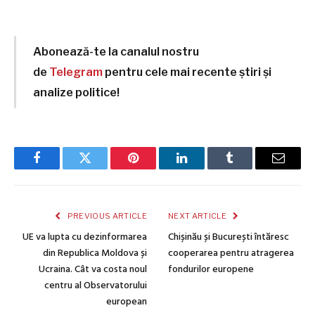
Abonează-te la canalul nostru
de
Telegram
pentru cele mai recente știri și
analize politice!
Facebook
Twitter
Pinterest
LinkedIn
Tumblr
Email
PREVIOUS ARTICLE
NEXT ARTICLE
UE va lupta cu dezinformarea
Chișinău și București întăresc
din Republica Moldova și
cooperarea pentru atragerea
Ucraina. Cât va costa noul
fondurilor europene
centru al Observatorului
european