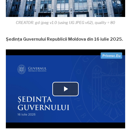
CREATOR: gd-jpeg v1.0 (using IJG JPEG v62), quality = 80
Ședința Guvernului Republicii Moldova din 16 iulie 2025.