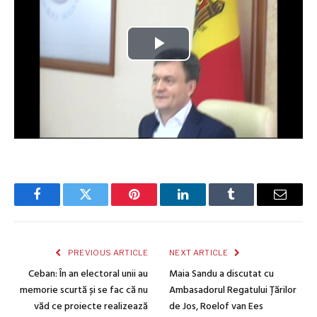
Facebook
Twitter
Pinterest
LinkedIn
Tumblr
Email
PREVIOUS ARTICLE
NEXT ARTICLE
Ceban: În an electoral unii au
Maia Sandu a discutat cu
memorie scurtă și se fac că nu
Ambasadorul Regatului Țărilor
văd ce proiecte realizează
de Jos, Roelof van Ees