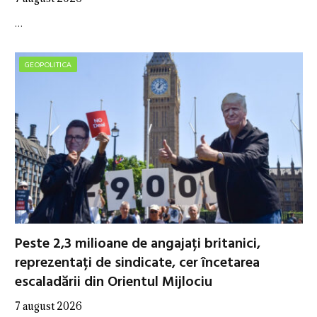
…
GEOPOLITICA
Peste 2,3 milioane de angajați britanici,
reprezentați de sindicate, cer încetarea
escaladării din Orientul Mijlociu
7 august 2026