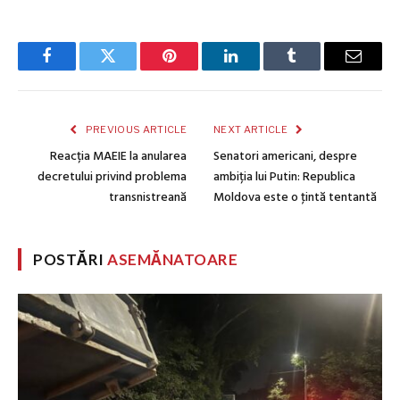
Facebook
Twitter
Pinterest
LinkedIn
Tumblr
Email
PREVIOUS ARTICLE
NEXT ARTICLE
Reacția MAEIE la anularea
Senatori americani, despre
decretului privind problema
ambiția lui Putin: Republica
transnistreană
Moldova este o ţintă tentantă
POSTĂRI
ASEMĂNATOARE