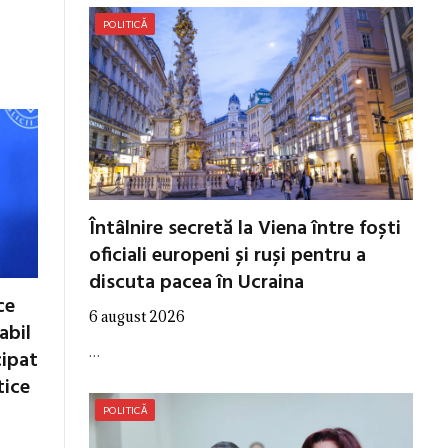
POLITICĂ
Întâlnire secretă la Viena între foști
oficiali europeni și ruși pentru a
discuta pacea în Ucraina
ce
6 august 2026
abil
…
cipat
tice
POLITICĂ