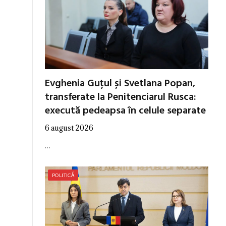
Evghenia Guțul și Svetlana Popan,
transferate la Penitenciarul Rusca:
execută pedeapsa în celule separate
6 august 2026
…
POLITICĂ