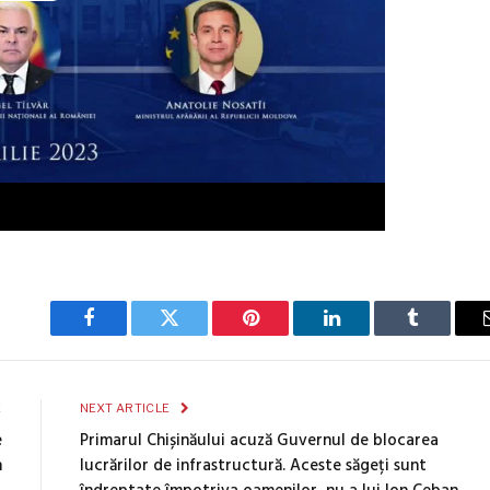
Facebook
Twitter
Pinterest
LinkedIn
Tumblr
E
NEXT ARTICLE
e
Primarul Chișinăului acuză Guvernul de blocarea
n
lucrărilor de infrastructură. Aceste săgeți sunt