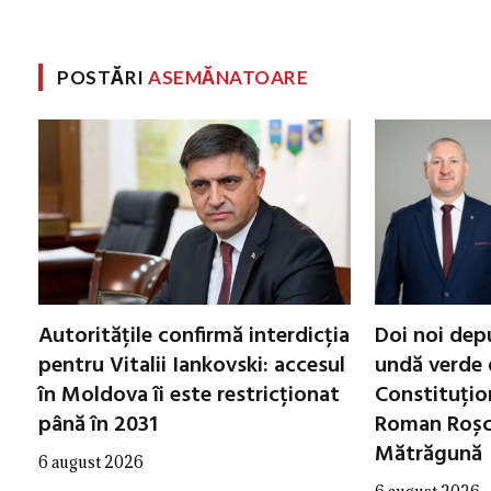
POSTĂRI
ASEMĂNATOARE
Autoritățile confirmă interdicția
Doi noi dep
pentru Vitalii Iankovski: accesul
undă verde 
în Moldova îi este restricționat
Constituțio
până în 2031
Roman Roșca
Mătrăgună
6 august 2026