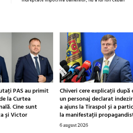
îndreptate împotriva oamenilor, nu a lui Ion Ceban
utați PAS au primit
Chiveri cere explicații după 
de la Curtea
un personaj declarat indezir
nală. Cine sunt
a ajuns la Tiraspol și a parti
 și Victor
la manifestații propagandis
6 august 2026