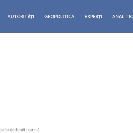
AUTORITĂȚI
GEOPOLITICA
EXPERȚI
ANALITI
ina fac declarații de presă