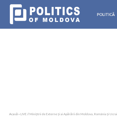
POLITICĂ
Acasă
»
LIVE // Miniștrii de Externe și ai Apărării din Moldova, România și Ucra