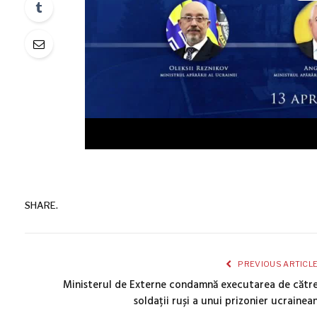
SHARE.
PREVIOUS ARTICL
Ministerul de Externe condamnă executarea de cătr
soldații ruși a unui prizonier ucrainea