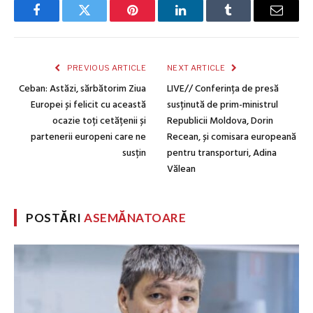
Facebook
Twitter
Pinterest
LinkedIn
Tumblr
Email
PREVIOUS ARTICLE
NEXT ARTICLE
Ceban: Astăzi, sărbătorim Ziua
LIVE// Conferința de presă
Europei și felicit cu această
susținută de prim-ministrul
ocazie toți cetățenii și
Republicii Moldova, Dorin
partenerii europeni care ne
Recean, și comisara europeană
susțin
pentru transporturi, Adina
Vălean
POSTĂRI
ASEMĂNATOARE