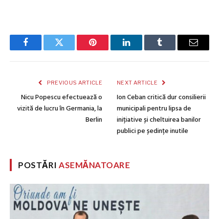
Facebook
Twitter
Pinterest
LinkedIn
Tumblr
Email
PREVIOUS ARTICLE
NEXT ARTICLE
Nicu Popescu efectuează o
Ion Ceban critică dur consilierii
vizită de lucru în Germania, la
municipali pentru lipsa de
Berlin
inițiative și cheltuirea banilor
publici pe ședințe inutile
POSTĂRI
ASEMĂNATOARE