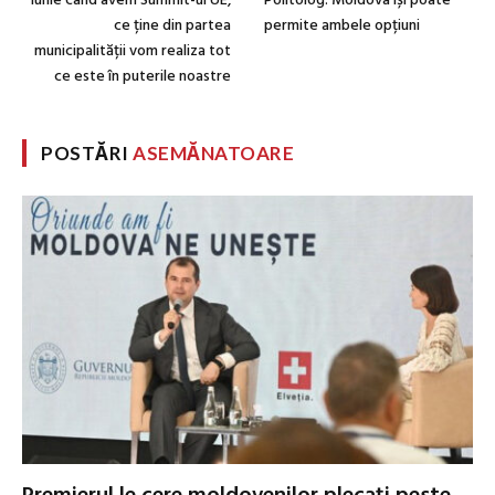
iunie când avem Summit-ul UE,
Politolog: Moldova își poate
ce ține din partea
permite ambele opțiuni
municipalității vom realiza tot
ce este în puterile noastre
POSTĂRI
ASEMĂNATOARE