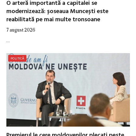
O arteră importantă a capitalei se
modernizează: șoseaua Muncești este
reabilitată pe mai multe tronsoane
7 august 2026
…
POLITICĂ
Premierul le cere moldovenilor plecați peste