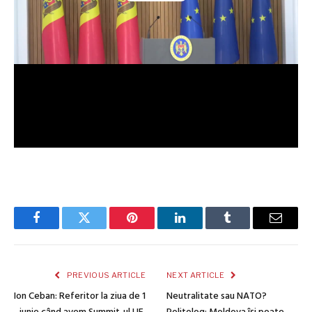
Facebook
Twitter
Pinterest
LinkedIn
Tumblr
Email
PREVIOUS ARTICLE
NEXT ARTICLE
Ion Ceban: Referitor la ziua de 1
Neutralitate sau NATO?