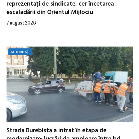
reprezentați de sindicate, cer încetarea
escaladării din Orientul Mijlociu
7 august 2026
…
AUTORITĂȚI
Strada Burebista a intrat în etapa de
modernizare: lucrări de amploare între bd.