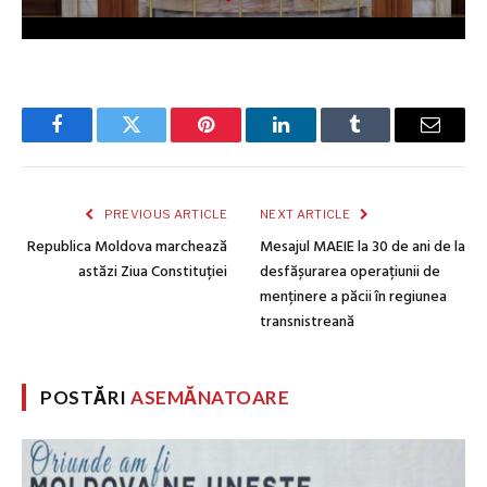
Facebook
Twitter
Pinterest
LinkedIn
Tumblr
Email
PREVIOUS ARTICLE
NEXT ARTICLE
Republica Moldova marchează
Mesajul MAEIE la 30 de ani de la
astăzi Ziua Constituției
desfășurarea operațiunii de
menținere a păcii în regiunea
transnistreană
POSTĂRI
ASEMĂNATOARE