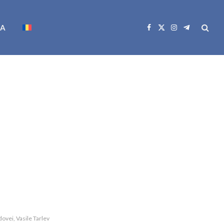
CA
Facebook
X
Instagram
Telegram
(Twitter)
dovei, Vasile Tarlev