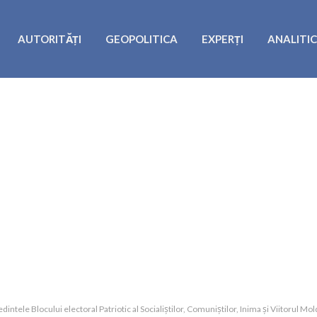
AUTORITĂȚI
GEOPOLITICA
EXPERȚI
ANALITI
tele Blocului electoral Patriotic al Socialiștilor, Comuniștilor, Inima și Viitorul Mol