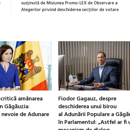
u
susținută de Misiunea Promo-LEX de Observare a
Alegerilor privind deschiderea secțiilor de votare
critică amânarea
Fiodor Gagauz, despre
in Găgăuzia:
deschiderea unui birou
 nevoie de Adunare
al Adunării Populare a Găgă
în Parlamentul: „Astfel ar fi 