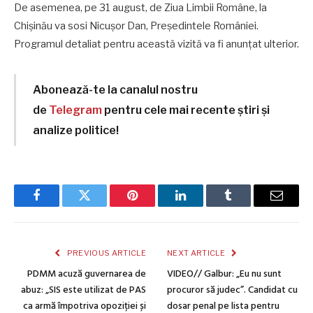
De asemenea, pe 31 august, de Ziua Limbii Române, la
Chișinău va sosi Nicușor Dan, Președintele României.
Programul detaliat pentru această vizită va fi anunțat ulterior.
Abonează-te la canalul nostru
de
Telegram
pentru cele mai recente știri și
analize politice!
Facebook
Twitter
Pinterest
LinkedIn
Tumblr
Email
PREVIOUS ARTICLE
NEXT ARTICLE
PDMM acuză guvernarea de
VIDEO// Galbur: „Eu nu sunt
abuz: „SIS este utilizat de PAS
procuror să judec”. Candidat cu
ca armă împotriva opoziției și
dosar penal pe lista pentru