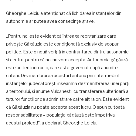
Gheorghe Leiciu a atenționat că lichidarea instanțelor din
autonomie ar putea avea consecințe grave.
„Pentru noi este evident că întreaga reorganizare care
privește Găgăuzia este condiționată exclusiv de scopuri
politice. Este o nouă verigă în confruntarea dintre autonomie
și centru, pentru că noi nu vom accepta. Autonomia găgăuză
este un teritoriu unic, care este guvernat după anumite
criterii. Dezmembrarea acestui teritoriu prin intermediul
instanțelor judecătorești înseamnă dezmembrarea unei părți
a teritoriului, și anume Vulcănești, cu transferarea ulterioară a
tuturor funcțiilor de administrare către alt raion. Este evident
că Găgăuzia nu poate accepta acest lucru. O spun cu toată
responsabilitatea – populația găgăuză este împotriva
acestui proiect!”, a declarat Gheorghe Leiciu.