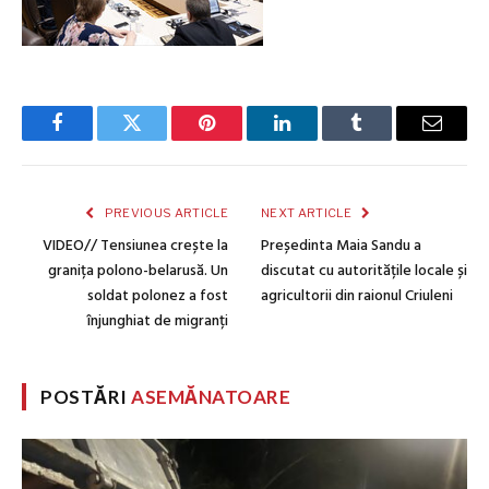
Facebook
Twitter
Pinterest
LinkedIn
Tumblr
Email
PREVIOUS ARTICLE
NEXT ARTICLE
VIDEO// Tensiunea crește la
Președinta Maia Sandu a
granița polono-belarusă. Un
discutat cu autoritățile locale și
soldat polonez a fost
agricultorii din raionul Criuleni
înjunghiat de migranți
POSTĂRI
ASEMĂNATOARE