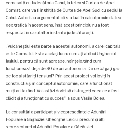
comasată cu Judecătoria Cahul, la fel ca și Curtea de Apel
Comrat, care va fi înghițită de Curtea de Apel Sud, cu sediul la
Cahul. Autorii au argumentat că s-a luat în calcul proximitatea
geografică în acest sens, însă acest principiu nu a fost
respectat în cazul altor instanțe judecătorești.
„Vulcăneștiul este parte a acestei autonomii, a cărei capitală
este Comratul. Este același lucru cum ați atribui Ungheniul
Iașiului, pentru că sunt aproape, neînțelegând cum
funcționează deja de 30 de ani autonomia. De ce băgați gaz
pe foc și stârniți tensiuni? Prin acest proiect voi loviți în
construcția și în conceptul autonomiei, care a funcționat
mulți ani la rând. Voi astăzi doriți să distrugeți ceea ce a fost
clădit și a funcționat cu succes”, a spus Vasile Bolea.
La consultări a participat și vicepreședintele Adunării
Populare a Găgăuziei Gheorghe Leiciu, precum și alți
reprezentanți ai Adunării Populare a Găgăuziei.