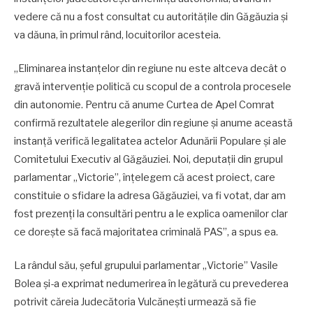
vedere că nu a fost consultat cu autoritățile din Găgăuzia și
va dăuna, în primul rând, locuitorilor acesteia.
„Eliminarea instanțelor din regiune nu este altceva decât o
gravă intervenție politică cu scopul de a controla procesele
din autonomie. Pentru că anume Curtea de Apel Comrat
confirmă rezultatele alegerilor din regiune și anume această
instanță verifică legalitatea actelor Adunării Populare și ale
Comitetului Executiv al Găgăuziei. Noi, deputații din grupul
parlamentar „Victorie”, înțelegem că acest proiect, care
constituie o sfidare la adresa Găgăuziei, va fi votat, dar am
fost prezenți la consultări pentru a le explica oamenilor clar
ce dorește să facă majoritatea criminală PAS”, a spus ea.
La rândul său, șeful grupului parlamentar „Victorie” Vasile
Bolea și-a exprimat nedumerirea în legătură cu prevederea
potrivit căreia Judecătoria Vulcănești urmează să fie