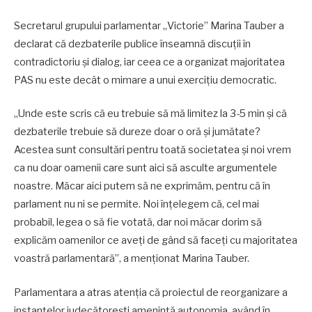
Secretarul grupului parlamentar „Victorie” Marina Tauber a
declarat că dezbaterile publice înseamnă discuții în
contradictoriu și dialog, iar ceea ce a organizat majoritatea
PAS nu este decât o mimare a unui exercițiu democratic.
„Unde este scris că eu trebuie să mă limitez la 3-5 min și că
dezbaterile trebuie să dureze doar o oră și jumătate?
Acestea sunt consultări pentru toată societatea și noi vrem
ca nu doar oamenii care sunt aici să asculte argumentele
noastre. Măcar aici putem să ne exprimăm, pentru că în
parlament nu ni se permite. Noi înțelegem că, cel mai
probabil, legea o să fie votată, dar noi măcar dorim să
explicăm oamenilor ce aveți de gând să faceți cu majoritatea
voastră parlamentară”, a menționat Marina Tauber.
Parlamentara a atras atenția că proiectul de reorganizare a
instanțelor judecătorești amenință autonomia, având în