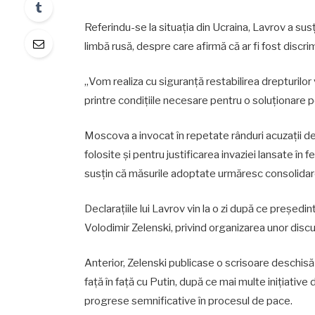
Referindu-se la situația din Ucraina, Lavrov a susți
limbă rusă, despre care afirmă că ar fi fost discri
„Vom realiza cu siguranță restabilirea drepturilo
printre condițiile necesare pentru o soluționare pe
Moscova a invocat în repetate rânduri acuzații de
folosite și pentru justificarea invaziei lansate în 
susțin că măsurile adoptate urmăresc consolidarea l
Declarațiile lui Lavrov vin la o zi după ce președin
Volodimir Zelenski, privind organizarea unor discuți
Anterior, Zelenski publicase o scrisoare deschisă 
față în față cu Putin, după ce mai multe inițiative
progrese semnificative în procesul de pace.