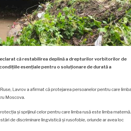
eclarat că restabilirea deplină a drepturilor vorbitorilor de
condițiile esențiale pentru o soluționare de durată a
ii Ruse, Lavrov a afirmat că protejarea persoanelor pentru care limb
ntru Moscova.
rotecția și sprijinul celor pentru care limba rusă este limba maternă.
ri de discriminare lingvistică și rusofobie, oriunde ar avea loc