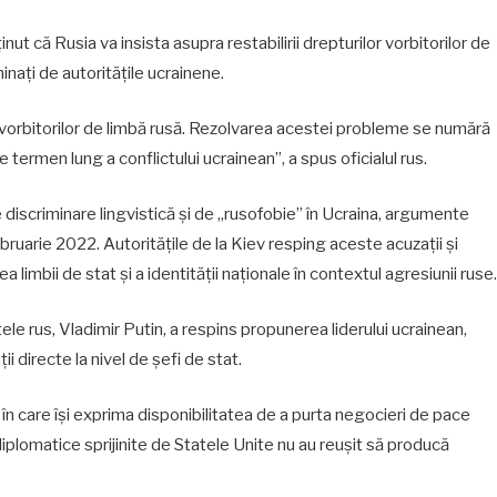
nut că Rusia va insista asupra restabilirii drepturilor vorbitorilor de
minați de autoritățile ucrainene.
r vorbitorilor de limbă rusă. Rezolvarea acestei probleme se numără
 termen lung a conflictului ucrainean”, a spus oficialul rus.
 discriminare lingvistică și de „rusofobie” în Ucraina, argumente
februarie 2022. Autoritățile de la Kiev resping aceste acuzații și
imbii de stat și a identității naționale în contextul agresiunii ruse.
tele rus, Vladimir Putin, a respins propunerea liderului ucrainean,
i directe la nivel de șefi de stat.
în care își exprima disponibilitatea de a purta negocieri de pace
 diplomatice sprijinite de Statele Unite nu au reușit să producă