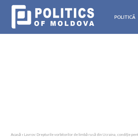
POLITICĂ
Acasă
»
Lavrov: Drepturile vorbitorilor de limbă rusă din Ucraina, condiție pen