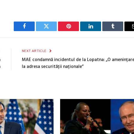
Facebook
Twitter
Pinterest
LinkedIn
Tumblr
E
NEXT ARTICLE
a
MAE condamnă incidentul de la Lopatna: „O amenințar
a
la adresa securității naționale”