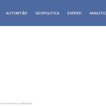
AUTORITĂȚI
GEOPOLITICA
EXPERȚI
ANALITI
tru încheierea conflictului