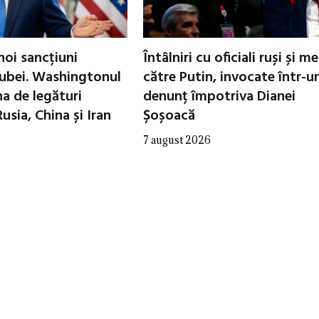
oi sancțiuni
Întâlniri cu oficiali ruși și m
ubei. Washingtonul
către Putin, invocate într-u
a de legături
denunț împotriva Dianei
Rusia, China și Iran
Șoșoacă
7 august 2026