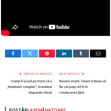
Facebook
Twitter
Pinterest
LinkedIn
Tumblr
Email
PREVIOUS ARTICLE
NEXT ARTICLE
Trump îl acuză pe Putin că a
Renato Usatîi: Tinerii trebuie să
„înnebunit complet”, Kremlinul
fie cel puțin 40% în
răspunde oficial
conducerea țării!
POSTĂRI
ASEMĂNATOARE