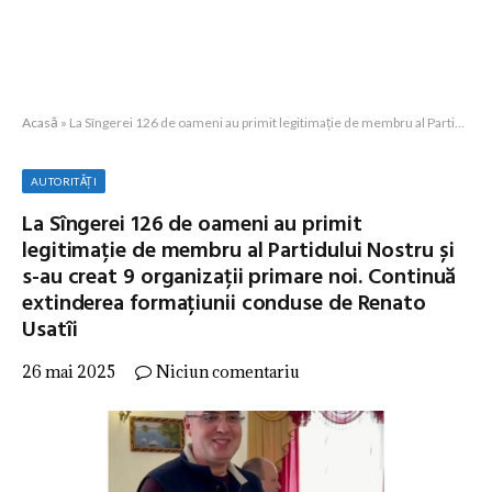
Acasă
»
La Sîngerei 126 de oameni au primit legitimație de membru al Partidului Nostru și s-au creat 9 organizații primare noi. Continuă extinderea formațiunii conduse de Renato Usatîi
AUTORITĂȚI
La Sîngerei 126 de oameni au primit
legitimație de membru al Partidului Nostru și
s-au creat 9 organizații primare noi. Continuă
extinderea formațiunii conduse de Renato
Usatîi
26 mai 2025
Niciun comentariu