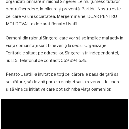
organizații primare în raionul Sîngerei. Le mulțumesc tuturor
pentru încredere, implicare și prezență. Partidul Nostru este
cel care va uni societatea. Mergem înaine, DOAR PENTRU
MOLDOVA!”, a declarat Renato Usatîi.
Oamenii din raionul Sîngerei care vor să se implice mai activ în
viața comunității sunt bineveniți la sediul Organizației
Teritoriale situat pe adresa: or. Sîngerei, str. Independenței,
nr. 119. Telefonul de contact: 069 994 635.
Renato Usatîi i-a invitat pe toți cei cărora le pasă de țară să
se alăture, să devină parte a echipei sau a rezervei de cadre
și să vină cu inițiative care pot schimba viața oamenilor.