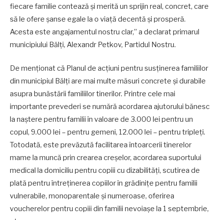
fiecare familie contează și merită un sprijin real, concret, care
să le ofere șanse egale la o viață decentă și prosperă.
Acesta este angajamentul nostru clar,” a declarat primarul
municipiului Bălți, Alexandr Petkov, Partidul Nostru.
De menționat că Planul de acțiuni pentru susținerea familiilor
din municipiul Bălți are mai multe măsuri concrete și durabile
asupra bunăstării familiilor tinerilor. Printre cele mai
importante prevederi se numără acordarea ajutorului bănesc
la naștere pentru familii în valoare de 3.000 lei pentru un
copul, 9.000 lei – pentru gemeni, 12.000 lei – pentru tripleți.
Totodată, este prevăzută facilitarea întoarcerii tinerelor
mame la muncă prin crearea creșelor, acordarea suportului
medical la domiciliu pentru copiii cu dizabilități, scutirea de
plată pentru întreținerea copiilor în grădinițe pentru familii
vulnerabile, monoparentale și numeroase, oferirea
voucherelor pentru copiii din familii nevoiașe la 1 septembrie,