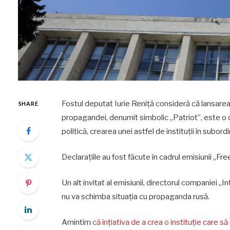
Fostul deputat Iurie Reniță consideră că lansarea
SHARE
propagandei, denumit simbolic „Patriot”, este o c
politică, crearea unei astfel de instituții în subor
Declarațiile au fost făcute în cadrul emisiunii „Fr
Un alt invitat al emisiunii, directorul companiei „
nu va schimba situația cu propaganda rusă.
Amintim
că ințiativa de a crea o instituție care