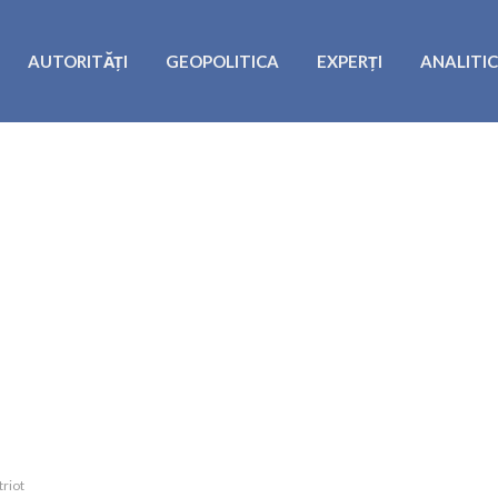
AUTORITĂȚI
GEOPOLITICA
EXPERȚI
ANALITI
triot