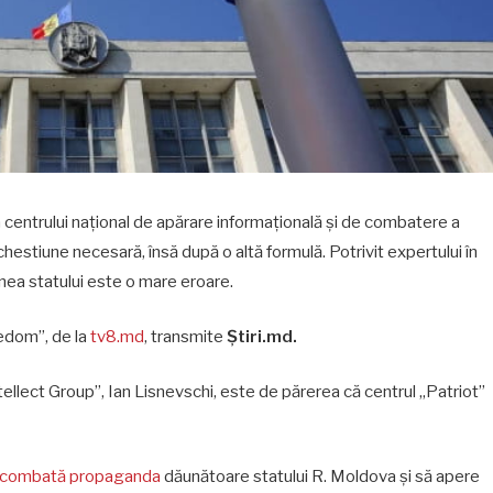
 centrului național de apărare informațională și de combatere a
hestiune necesară, însă după o altă formulă. Potrivit expertului în
dinea statului este o mare eroare.
eedom”, de la
tv8.md
, transmite
Știri.md.
Intellect Group”, Ian Lisnevschi, este de părerea că centrul „Patriot”
 să combată propaganda
dăunătoare statului R. Moldova și să apere