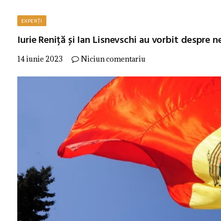
EXPERȚI
Iurie Reniță și Ian Lisnevschi au vorbit despre n
14 iunie 2023
Niciun comentariu