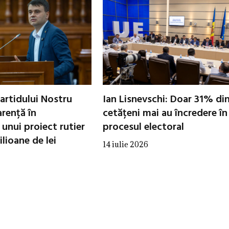
artidului Nostru
Ian Lisnevschi: Doar 31% di
arență în
cetățeni mai au încredere în
unui proiect rutier
procesul electoral
lioane de lei
14 iulie 2026