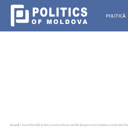
POLITICĂ
Acasă
»
Iurie Reniță și Ian Lisnevschi au vorbit despre necesitatea centrului Pa