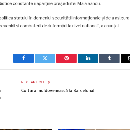
istice constante îi aparține președintei Maia Sandu.
litica statului în domeniul securității informaționale și de a asigura
evenirii și combaterii dezinformării la nivel național”, a anunțat
Facebook
Twitter
Pinterest
LinkedIn
Tumblr
E
NEXT ARTICLE
n
Cultura moldovenească la Barcelona!
n