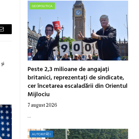
GEOPOLITICA
Email
și
Peste 2,3 milioane de angajați
britanici, reprezentați de sindicate,
cer încetarea escaladării din Orientul
Mijlociu
7 august 2026
…
AUTORITĂȚI