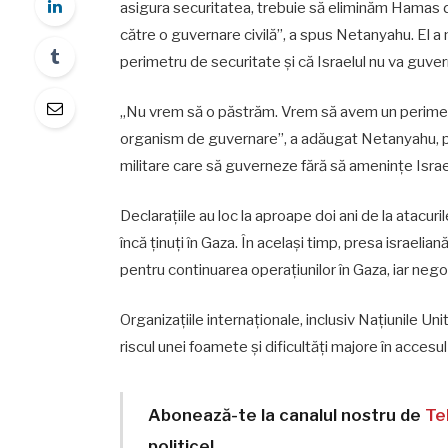
asigura securitatea, trebuie să eliminăm Hamas d
către o guvernare civilă”, a spus Netanyahu. El a 
perimetru de securitate și că Israelul nu va guve
„Nu vrem să o păstrăm. Vrem să avem un perimet
organism de guvernare”, a adăugat Netanyahu, pr
militare care să guverneze fără să amenințe Israe
Declarațiile au loc la aproape doi ani de la atacur
încă ținuți în Gaza. În același timp, presa israeli
pentru continuarea operațiunilor în Gaza, iar nego
Organizațiile internaționale, inclusiv Națiunile Un
riscul unei foamete și dificultăți majore în accesul l
Abonează-te la canalul nostru de
Te
politice!