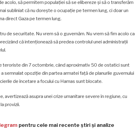
e acolo, să permitem populației să se elibereze și să o transferăm
mai subliniat că nu dorește o ocupație pe termen lung, ci doar un
rna direct Gaza pe termen lung.
ru de securitate. Nu vrem să o guvernăm. Nu vrem să fim acolo ca
ecizând că intenționează să predea controlul unei administrații
lul.
ile teroriste din 7 octombrie, când aproximativ 50 de ostatici sunt
ană a semnalat opoziție din partea armatei față de planurile guvernului
cierile de încetare a focului cu Hamas sunt blocate.
ite, avertizează asupra unei crize umanitare severe în regiune, cu
a provizii.
legram
pentru cele mai recente știri și analize