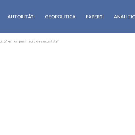
AUTORITĂȚI
GEOPOLITICA
EXPERȚI
ANALITI
u: „Vrem un perimetru de securitate”