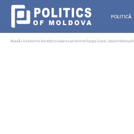
POLITICĂ
Acasă
»
Israelul nu dorește ocuparea pe termen lung a Gazei, spune Netanyah