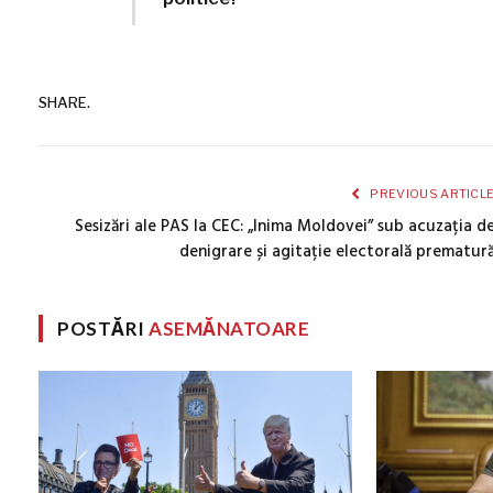
SHARE.
PREVIOUS ARTICL
Sesizări ale PAS la CEC: „Inima Moldovei” sub acuzația d
denigrare și agitație electorală prematur
POSTĂRI
ASEMĂNATOARE