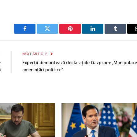
Facebook
Twitter
Pinterest
LinkedIn
Tumblr
E
NEXT ARTICLE
e
Experții demontează declarațiile Gazprom: „Manipulare 
ă
amenințări politice”