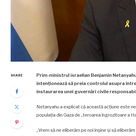
Prim-ministrul israelian Benjamin Netanyahu a
SHARE
intenționează să preia controlul asupra într
instaurarea unei guvernări civile responsabi
Netanyahu a explicat că această acțiune este nece
populația din Gaza de „teroarea îngrozitoare a H
„Vrem să ne eliberăm pe noi înșine și să eliberă