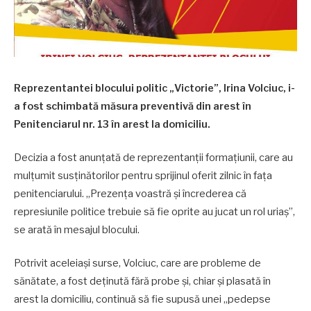
Reprezentantei blocului politic „Victorie”, Irina Volciuc, i-
a fost schimbată măsura preventivă din arest în
Penitenciarul nr. 13 în arest la domiciliu.
Decizia a fost anunțată de reprezentanții formațiunii, care au
mulțumit susținătorilor pentru sprijinul oferit zilnic în fața
penitenciarului. „Prezența voastră și încrederea că
represiunile politice trebuie să fie oprite au jucat un rol uriaș”,
se arată în mesajul blocului.
Potrivit aceleiași surse, Volciuc, care are probleme de
sănătate, a fost deținută fără probe și, chiar și plasată în
arest la domiciliu, continuă să fie supusă unei „pedepse