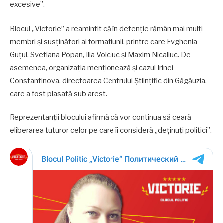
excesive”.
Blocul „Victorie” a reamintit că în detenție rămân mai mulți
membri și susținători ai formațiunii, printre care Evghenia
Guțul, Svetlana Popan, Ilia Volciuc și Maxim Nicaliuc. De
asemenea, organizația menționează și cazul Irinei
Constantinova, directoarea Centrului Științific din Găgăuzia,
care a fost plasată sub arest.
Reprezentanții blocului afirmă că vor continua să ceară
eliberarea tuturor celor pe care îi consideră „deținuți politici”.