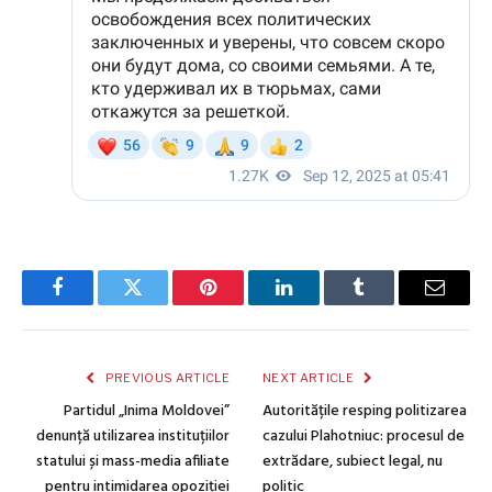
Facebook
Twitter
Pinterest
LinkedIn
Tumblr
Email
PREVIOUS ARTICLE
NEXT ARTICLE
Partidul „Inima Moldovei”
Autoritățile resping politizarea
denunță utilizarea instituțiilor
cazului Plahotniuc: procesul de
statului și mass-media afiliate
extrădare, subiect legal, nu
pentru intimidarea opoziției
politic