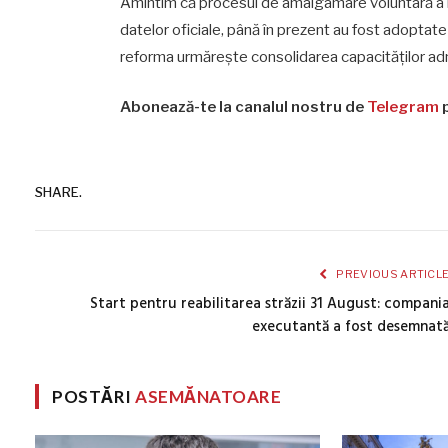
Amintim că procesul de amalgamare voluntară a lo
datelor oficiale, până în prezent au fost adoptat
reforma urmărește consolidarea capacităților admini
Abonează-te la canalul nostru de
Telegram
p
SHARE.
PREVIOUS ARTICL
Start pentru reabilitarea străzii 31 August: compani
executantă a fost desemnat
POSTĂRI
ASEMĂNATOARE