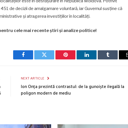
calităților este în desfășurare în Republica Moldova. Potrivit
e 451 de decizii de amalgamare voluntară, iar Guvernul susține că
strative și atragerea investițiilor în localități.
entru cele mai recente știri și analize politice!
Facebook
Twitter
Pinterest
LinkedIn
Tumblr
E
NEXT ARTICLE
a
Ion Onța prezintă contrastul: de la gunoiște ilegală la
ă
poligon modern de mediu