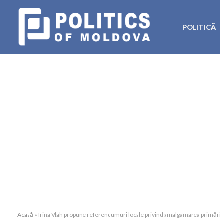
POLITICĂ
Acasă
»
Irina Vlah propune referendumuri locale privind amalgamarea primări