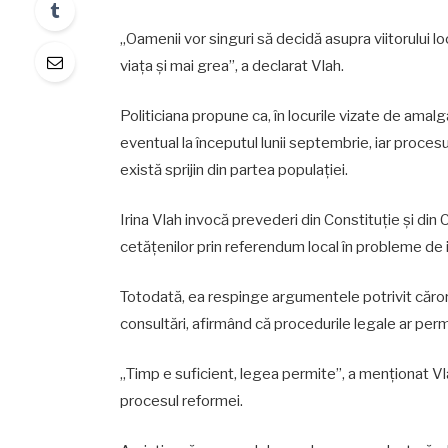
„Oamenii vor singuri să decidă asupra viitorului loca
viața și mai grea”, a declarat Vlah.
Politiciana propune ca, în locurile vizate de amal
eventual la începutul lunii septembrie, iar proces
există sprijin din partea populației.
Irina Vlah invocă prevederi din Constituție și din
cetățenilor prin referendum local în probleme de in
Totodată, ea respinge argumentele potrivit cărora
consultări, afirmând că procedurile legale ar per
„Timp e suficient, legea permite”, a menționat Vla
procesul reformei.