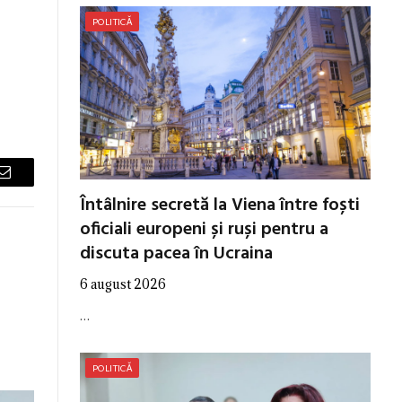
POLITICĂ
Email
Întâlnire secretă la Viena între foști
oficiali europeni și ruși pentru a
discuta pacea în Ucraina
6 august 2026
…
POLITICĂ