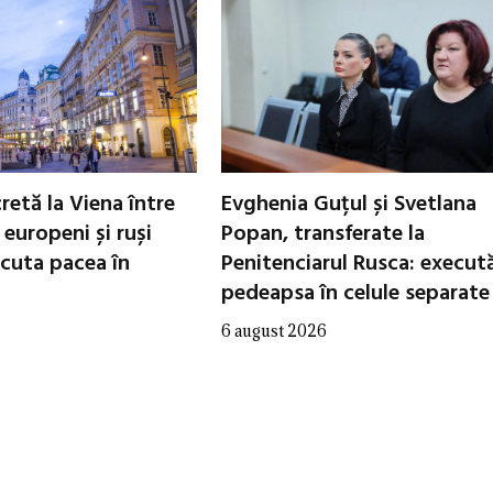
cretă la Viena între
Evghenia Guțul și Svetlana
i europeni și ruși
Popan, transferate la
scuta pacea în
Penitenciarul Rusca: execut
pedeapsa în celule separate
6 august 2026