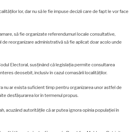
lităților lor, dar nu să le fie impuse decizii care de fapt le vor face
gamare, să fie organizate referendumuri locale consultative,
ul de reorganizare administrativă să fie aplicat doar acolo unde
 Codul Electoral, susținând că legislația permite consultarea
teres deosebit, inclusiv în cazul comasării localităților.
 nu ar exista suficient timp pentru organizarea unor astfel de
mite desfășurarea lor în termenul propus.
h, acuzând autoritățile că ar putea ignora opinia populației în