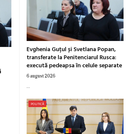
Evghenia Guțul și Svetlana Popan,
transferate la Penitenciarul Rusca:
execută pedeapsa în celule separate
ă
6 august 2026
…
POLITICĂ