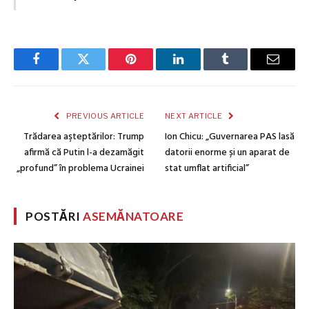
Facebook
Twitter
Pinterest
LinkedIn
Tumblr
Email
PREVIOUS ARTICLE
NEXT ARTICLE
Trădarea aşteptărilor: Trump
Ion Chicu: „Guvernarea PAS lasă
afirmă că Putin l-a dezamăgit
datorii enorme și un aparat de
„profund” în problema Ucrainei
stat umflat artificial”
POSTĂRI
ASEMĂNATOARE