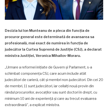
Decizia lui Ion Munteanu de a pleca din funcția de
procuror general este determinată de avansarea sa
profesională, mai exact de numirea în funcția de
judecător la Curtea Supremă de Justiție (CSJ), a declarat
ministra Justiției, Veronica Mihailov-Moraru.
„Urmare a reformei inițiate de Guvern și Parlament, s-a
schimbat componența CSJ, care acum include atât
judecători de carieră, cât și membri non-judecători. Din cei 20
de membri, 11 sunt judecători, iar ceilalți nouă provin din
rândul procurorilor, avocaților sau sunt doctori în drept, cu
minimum 10 ani de experiență și care au trecut evaluarea
extraordinară”, a explicat ministra.