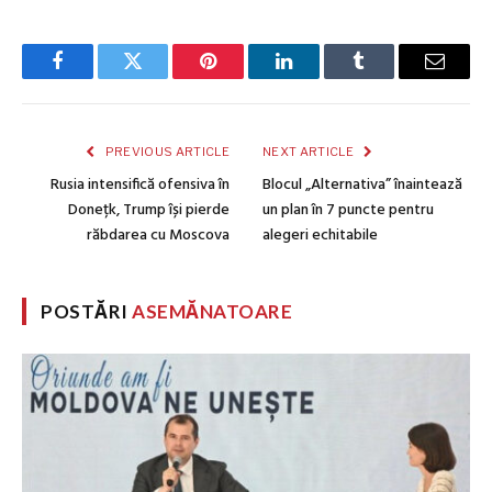
Facebook
Twitter
Pinterest
LinkedIn
Tumblr
Email
PREVIOUS ARTICLE
NEXT ARTICLE
Rusia intensifică ofensiva în
Blocul „Alternativa” înaintează
Donețk, Trump își pierde
un plan în 7 puncte pentru
răbdarea cu Moscova
alegeri echitabile
POSTĂRI
ASEMĂNATOARE