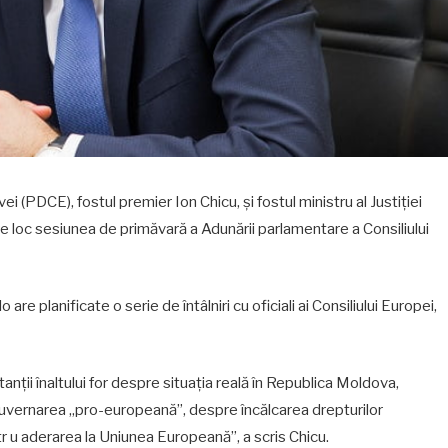
vei (PDCE), fostul premier Ion Chicu, şi fostul ministru al Justiţiei
e loc sesiunea de primăvară a Adunării parlamentare a Consiliului
are planificate o serie de întâlniri cu oficiali ai Consiliului Europei,
ţii înaltului for despre situaţia reală în Republica Moldova,
vernarea „pro-europeană”, despre încălcarea drepturilor
r u aderarea la Uniunea Europeană”, a scris Chicu.