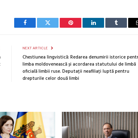
Facebook
Twitter
Pinterest
LinkedIn
Tumblr
E
NEXT ARTICLE
a
Chestiunea lingvistică: Redarea denumirii istorice pent
t
limba moldovenească și acordarea statutului de limbă
oficială limbii ruse. Deputații neafiliați luptă pentru
drepturile celor două limbi