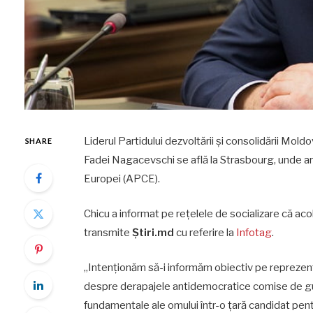
Liderul Partidului dezvoltării şi consolidării Moldo
SHARE
Fadei Nagacevschi se află la Strasbourg, unde ar
Europei (APCE).
Chicu a informat pe reţelele de socializare că acolo 
transmite
Știri.md
cu referire la
Infotag
.
„Intenţionăm să-i informăm obiectiv pe reprezentan
despre derapajele antidemocratice comise de gu
fundamentale ale omului într-o ţară candidat pent