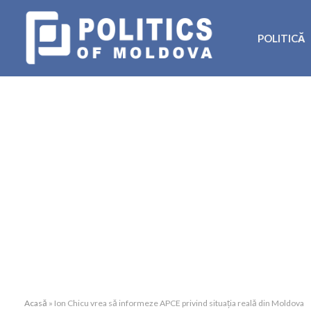
POLITICĂ
Acasă
»
Ion Chicu vrea să informeze APCE privind situația reală din Moldova