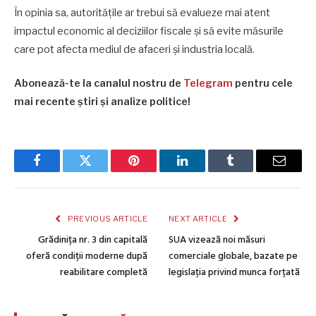
În opinia sa, autoritățile ar trebui să evalueze mai atent
impactul economic al deciziilor fiscale și să evite măsurile
care pot afecta mediul de afaceri și industria locală.
Abonează-te la canalul nostru de
Telegram
pentru cele
mai recente știri și analize politice!
Facebook
Twitter
Pinterest
LinkedIn
Tumblr
Email
PREVIOUS ARTICLE
NEXT ARTICLE
Grădinița nr. 3 din capitală
SUA vizează noi măsuri
oferă condiții moderne după
comerciale globale, bazate pe
reabilitare completă
legislația privind munca forțată