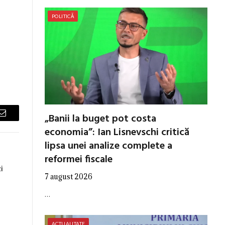
POLITICĂ
„Banii la buget pot costa
Email
economia”: Ian Lisnevschi critică
lipsa unei analize complete a
reformei fiscale
i
7 august 2026
…
ACTUALITATE