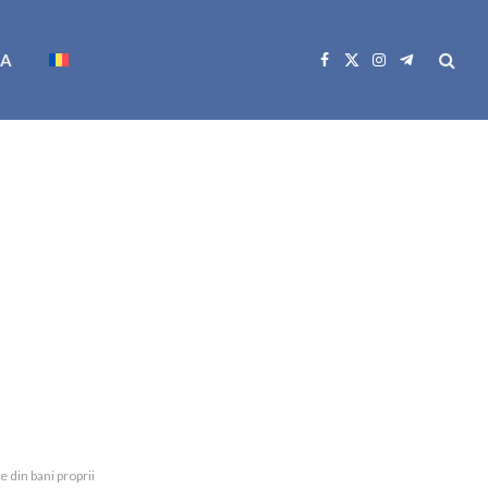
CA
Facebook
X
Instagram
Telegram
(Twitter)
e din bani proprii