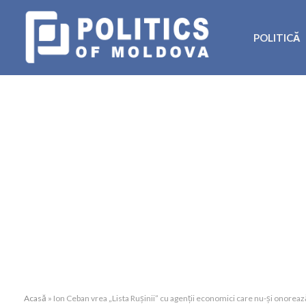
POLITICĂ
Acasă
»
Ion Ceban vrea „Lista Rușinii” cu agenții economici care nu-și onorează a