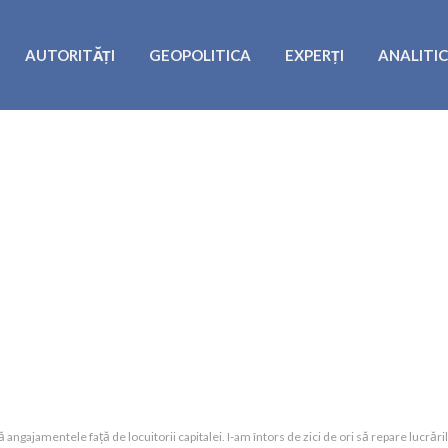
AUTORITĂȚI
GEOPOLITICA
EXPERȚI
ANALITI
ngajamentele față de locuitorii capitalei. I-am întors de zici de ori să repare lucrăril