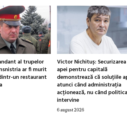
ndant al trupelor
Victor Nichituș: Securizarea
nsnistria ar fi murit
apei pentru capitală
dintr-un restaurant
demonstrează că soluțiile a
a
atunci când administrația
acționează, nu când politic
intervine
6 august 2026