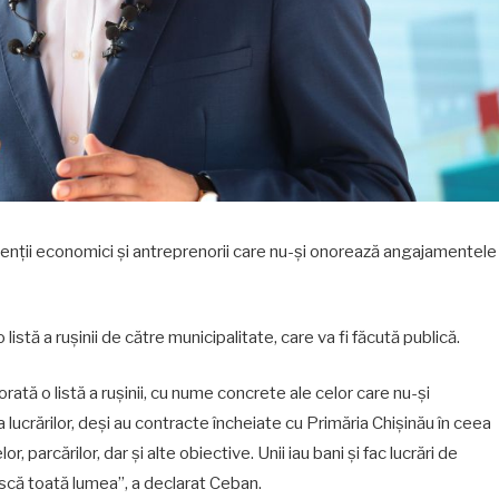
agenții economici și antreprenorii care nu-și onorează angajamentele
o listă a rușinii de către municipalitate, care va fi făcută publică.
borată o listă a rușinii, cu nume concrete ale celor care nu-și
lucrărilor, deși au contracte încheiate cu Primăria Chișinău în ceea
, parcărilor, dar și alte obiective. Unii iau bani și fac lucrări de
ască toată lumea”, a declarat Ceban.