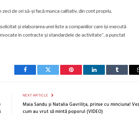
e zeci de ori să-și facă munca calitativ, din cont propriu.
olicitat și elaborarea unei liste a companiilor care își execută
invocate în contracte și standardele de activitate”, a punctat
Facebook
Twitter
Pinterest
LinkedIn
Tumblr
E
NEXT ARTICLE
e
Maia Sandu și Natalia Gavrilița, prinse cu minciuna! Vez
ă
cum au vrut să mintă poporul (VIDEO)