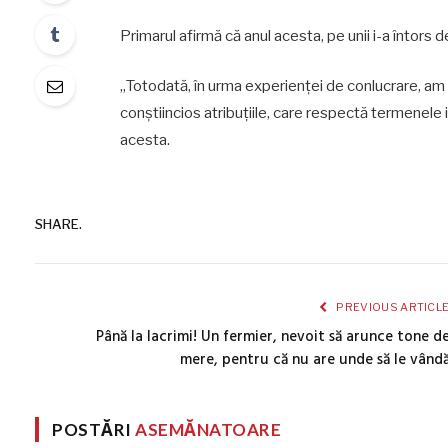
Primarul afirmă că anul acesta, pe unii i-a întors d
„Totodată, în urma experienței de conlucrare, am s
conștiincios atribuțiile, care respectă termenele 
acesta.
SHARE.
PREVIOUS ARTICL
Până la lacrimi! Un fermier, nevoit să arunce tone d
mere, pentru că nu are unde să le vând
POSTĂRI
ASEMĂNATOARE